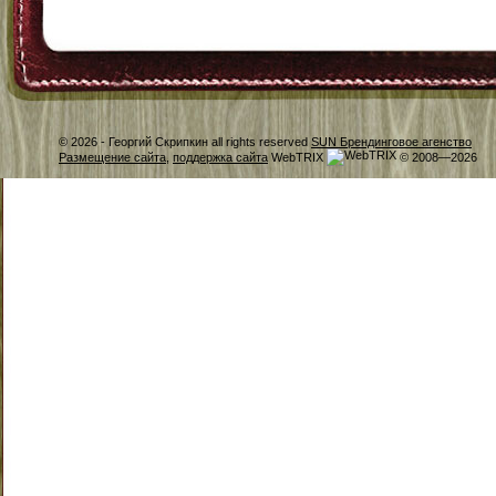
© 2026 -
Георгий Скрипкин all rights reserved
SUN Брендинговое агенство
Размещение сайта
,
поддержка сайта
WebTRIX
© 2008—2026