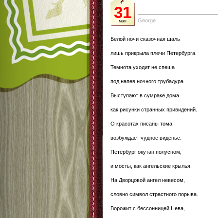
31
George
мая
Белой ночи сказочная шаль
лишь прикрыла плечи Петербурга.
Темнота уходит не спеша
под напев ночного трубадура.
Выступают в сумраке дома
как рисунки странных привидений.
О красотах писаны тома,
возбуждает чудное виденье.
Петербург окутан полусном,
и мосты, как ангельские крылья.
На Дворцовой ангел невесом,
словно символ страстного порыва.
Ворожит с бессонницей Нева,