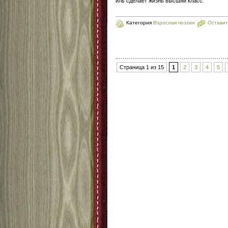
иль сделает жизнь высший класс.
Категория
Взрослая поэзия
Оставит
Страница 1 из 15
1
2
3
4
5