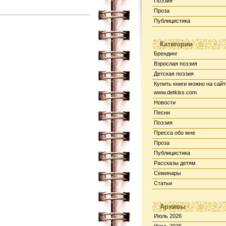
Поэзия
Проза
Публицистика
Категории
Брендинг
Взрослая поэзия
Детская поэзия
Купить книги можно на сайт
www.detkiss.com
Новости
Песни
Поэзия
Пресса обо мне
Проза
Публицистика
Рассказы детям
Семинары
Статьи
Архивы
Июль 2026