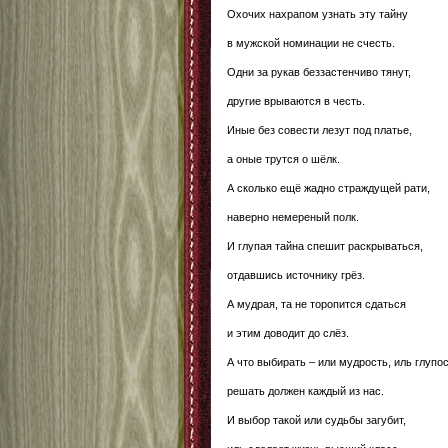
Охочих нахрапом узнать эту тайну
в мужской номинации не счесть.
Одни за рукав беззастенчиво тянут,
другие врываются в честь.
Иные без совести лезут под платье,
а оные трутся о шёлк.
А сколько ещё жадно страждущей рати,
наверно немереный полк.
И глупая тайна спешит раскрываться,
отдавшись источнику грёз.
А мудрая, та не торопится сдаться
и этим доводит до слёз.
А что выбирать – или мудрость, иль глупос
решать должен каждый из нас.
И выбор такой или судьбы загубит,