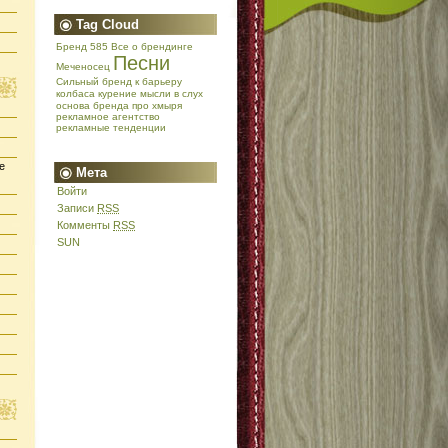
Tag Cloud
Бренд 585
Все о брендинге
Песни
Меченосец
Сильный бренд
к барьеру
колбаса
курение
мысли в слух
основа бренда
про хмыря
рекламное агентство
рекламные тенденции
е
Мета
Войти
Записи
RSS
Комменты
RSS
SUN