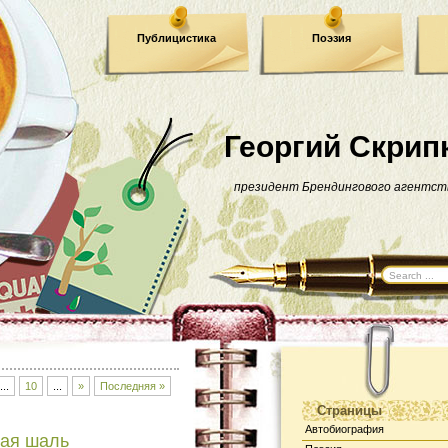
Публицистика
Поэзия
Георгий Скрип
президент Брендингового агентст
...
10
...
»
Последняя »
Страницы
Автобиография
ная шаль