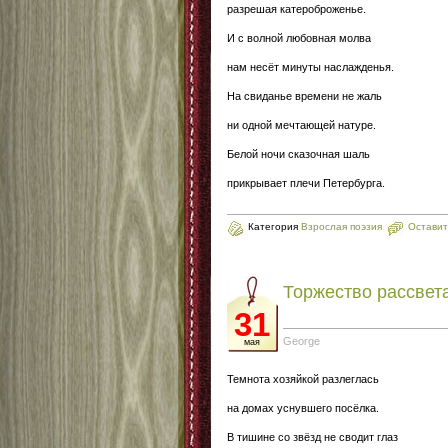
разрешая катероброженье.
И с волной любовная молва
нам несёт минуты наслажденья.
На свиданье времени не жаль
ни одной мечтающей натуре.
Белой ночи сказочная шаль
прикрывает плечи Петербурга.
Категория
Взрослая поэзия
Оставит
Торжество рассвет
31
George
мая
Темнота хозяйкой разлеглась
на домах уснувшего посёлка.
В тишине со звёзд не сводит глаз