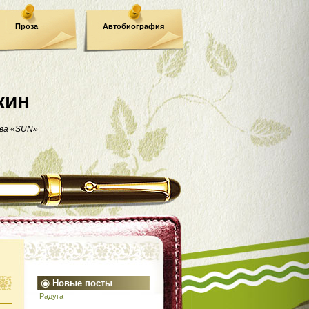
Проза
Автобиография
кин
ва «SUN»
Новые посты
Радуга