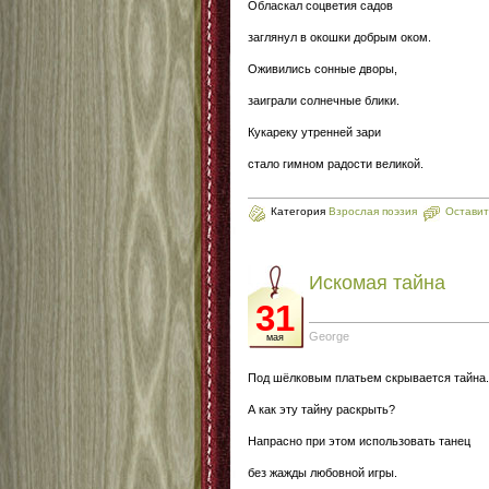
Обласкал соцветия садов
заглянул в окошки добрым оком.
Оживились сонные дворы,
заиграли солнечные блики.
Кукареку утренней зари
стало гимном радости великой.
Категория
Взрослая поэзия
Оставит
Искомая тайна
31
George
мая
Под шёлковым платьем скрывается тайна.
А как эту тайну раскрыть?
Напрасно при этом использовать танец
без жажды любовной игры.