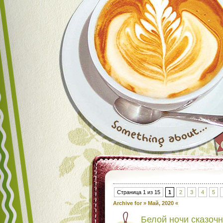
Страница 1 из 15
1
2
3
4
5
Archive for » Май, 2020 «
Белой ночи сказоч