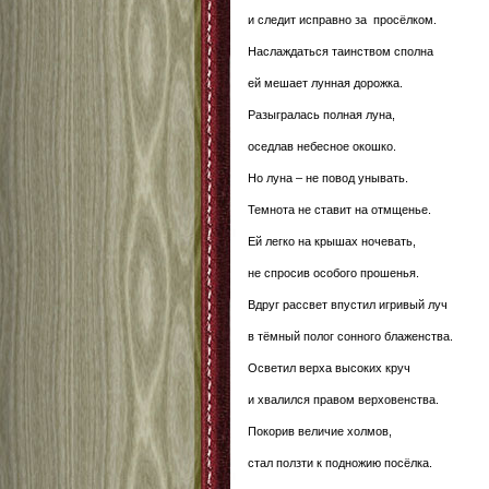
и следит исправно за просёлком.
Наслаждаться таинством сполна
ей мешает лунная дорожка.
Разыгралась полная луна,
оседлав небесное окошко.
Но луна – не повод унывать.
Темнота не ставит на отмщенье.
Ей легко на крышах ночевать,
не спросив особого прошенья.
Вдруг рассвет впустил игривый луч
в тёмный полог сонного блаженства.
Осветил верха высоких круч
и хвалился правом верховенства.
Покорив величие холмов,
стал ползти к подножию посёлка.