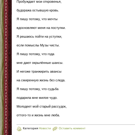
Пробуждает мои откровенья,
будоража остывшую кровь.
Я пишу потому, что мечты
вдохновляют меня на поступки.
Я решаюсь пойти на уступки,
если помыслы Музы чисты.
Я пишу потому, что года
мне дают окрылённые шансы.
И негоже транжирить авансы
на смиренную жизнь без следа.
Я пишу потому, что судьба
подарила мне милое чудо.
Молодеет мой старый рассудок,
оттого-то и жизнь мне люба.
Категория
Новости
Оставить коммент