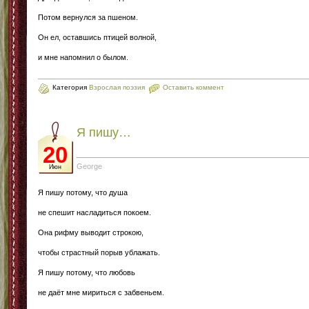
Потом вернулся за пшеном.
Он ел, оставшись птицей волной,
и мне напомнил о былом.
Категория
Взрослая поэзия
Оставить коммент
Я пишу…
20
George
Июн
Я пишу потому, что душа
не спешит насладиться покоем.
Она рифму выводит строкою,
чтобы страстный порыв ублажать.
Я пишу потому, что любовь
не даёт мне мириться с забвеньем.