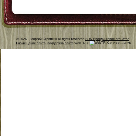
© 2026 -
Георгий Скрипкин all rights reserved
SUN Брендинговое агенство
Размещение сайта
,
поддержка сайта
WebTRIX
© 2008—2026