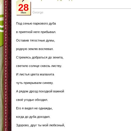
28
George
Июн
Под сенью паркового дуба
в приятной неге прибывал.
Оставив тягостные думы,
родную землю воспевал.
Стремясь добраться до зенита,
светило солнце сквозь листву.
И листья цвета малахита
чуть прикрывали синеву.
А рядом дрозд походкой важной
своё угодье обходил.
Его я видел не однажды,
когда до дуба доходил.
Здорово, друг ты мой любезный,