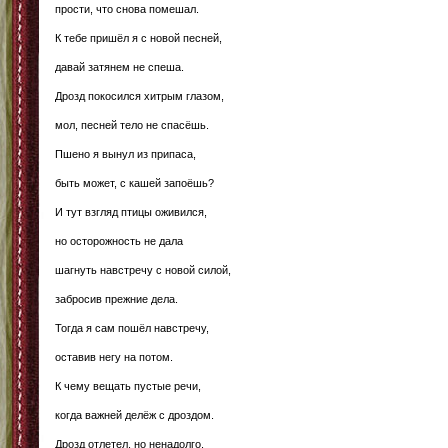
прости, что снова помешал.
К тебе пришёл я с новой песней,
давай затянем не спеша.
Дрозд покосился хитрым глазом,
мол, песней тело не спасёшь.
Пшено я вынул из припаса,
быть может, с кашей запоёшь?
И тут взгляд птицы оживился,
но осторожность не дала
шагнуть навстречу с новой силой,
забросив прежние дела.
Тогда я сам пошёл навстречу,
оставив негу на потом.
К чему вещать пустые речи,
когда важней делёж с дроздом.
Дрозд отлетел, но ненадолго.