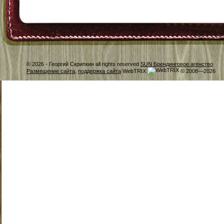
© 2026 -
Георгий Скрипкин all rights reserved
SUN Брендинговое агенство
Размещение сайта
,
поддержка сайта
WebTRIX
© 2008—2026