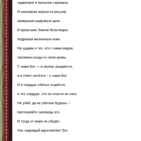
задвигаем в прошлое скрижаль.
И напалмом мерзости рисуем,
прикрывая радужную даль.
И кромсаем Землю безоглядно,
подрывая жизненную новь.
Не щадим и тех, кто с нами рядом,
проливал когда-то свою кровь.
С нами Бог — в окопах раздаётся,
и в ответ несётся – с нами Бог.
И в сердцах убитых отдаётся,
в тех сердцах, что он спасти не смог.
Не убей, да не убитым будешь –
претворяйте заповедь его.
И тогда от мира не убудет.
Нас надеждой вдохновляет Бог.