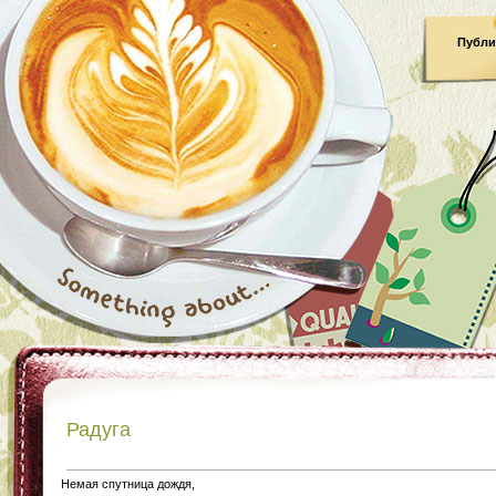
Публи
Радуга
Немая спутница дождя,