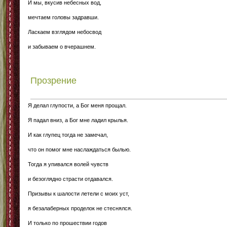
И мы, вкусив небесных вод,
мечтаем головы задравши.
Ласкаем взглядом небосвод
и забываем о вчерашнем.
Прозрение
Я делал глупости, а Бог меня прощал.
Я падал вниз, а Бог мне ладил крылья.
И как глупец тогда не замечал,
что он помог мне наслаждаться былью.
Тогда я упивался волей чувств
и безоглядно страсти отдавался.
Призывы к шалости летели с моих уст,
я безалаберных проделок не стеснялся.
И только по прошествии годов