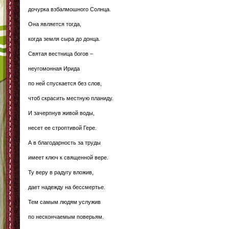
дочурка взбалмошного Солнца.
Она является тогда,
когда земля сыра до донца.
Святая вестница богов –
неугомонная Ирида
по ней спускается без слов,
чтоб скрасить местную планиду.
И зачерпнув живой воды,
несет ее строптивой Гере.
А в благодарность за труды
имеет ключ к священной вере.
Ту веру в радугу вложив,
дает надежду на бессмертье.
Тем самым людям услужив
по нескончаемым поверьям.