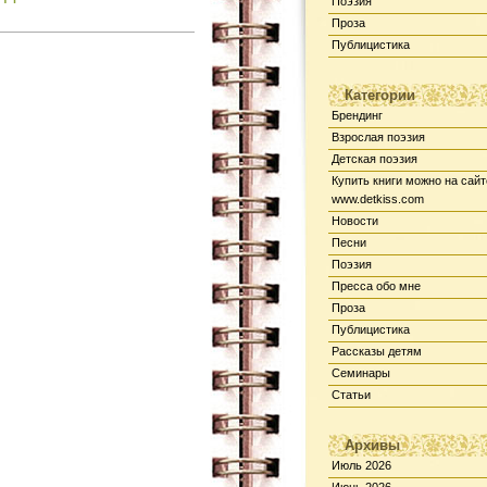
Поэзия
Проза
Публицистика
Категории
Брендинг
Взрослая поэзия
Детская поэзия
Купить книги можно на сайт
www.detkiss.com
Новости
Песни
Поэзия
Пресса обо мне
Проза
Публицистика
Рассказы детям
Семинары
Статьи
Архивы
Июль 2026