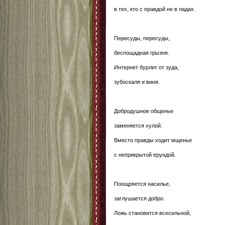
в тех, кто с правдой не в ладах.
Пересуды, пересуды,
беспощадная грызня.
Интернет бурлит от зуда,
зубоскаля и виня.
Добродушное общенье
заменяется хулой.
Вместо правды ходит мщенье
с неприкрытой ерундой.
Поощряется насилье,
заглушается добро.
Ложь становится всесильной,