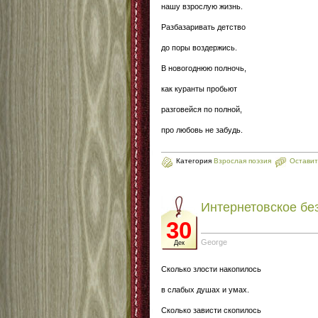
нашу взрослую жизнь.
Разбазаривать детство
до поры воздержись.
В новогоднюю полночь,
как куранты пробьют
разговейся по полной,
про любовь не забудь.
Категория
Взрослая поэзия
Оставит
Интернетовское бе
30
George
Дек
Сколько злости накопилось
в слабых душах и умах.
Сколько зависти скопилось