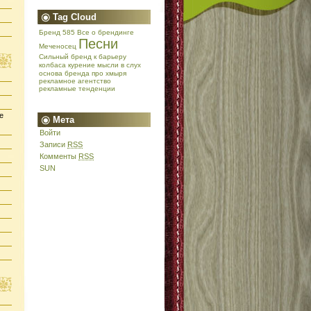
Tag Cloud
Бренд 585
Все о брендинге
Песни
Меченосец
Сильный бренд
к барьеру
колбаса
курение
мысли в слух
основа бренда
про хмыря
рекламное агентство
рекламные тенденции
е
Мета
Войти
Записи
RSS
Комменты
RSS
SUN