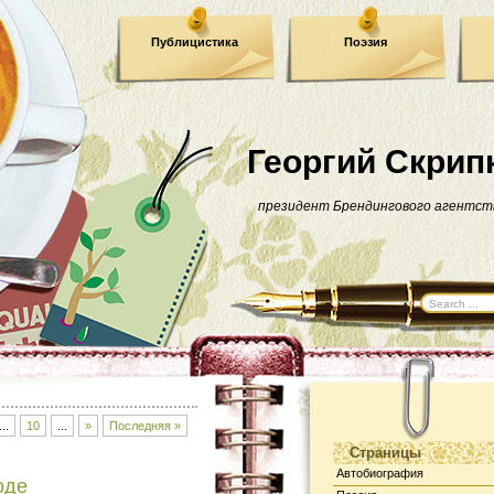
Публицистика
Поэзия
Георгий Скрип
президент Брендингового агентст
...
10
...
»
Последняя »
Страницы
Автобиография
оде