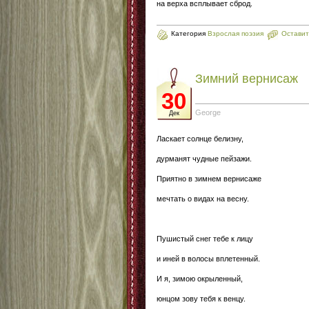
на верха всплывает сброд.
Категория
Взрослая поэзия
Оставит
Зимний вернисаж
30
George
Дек
Ласкает солнце белизну,
дурманят чудные пейзажи.
Приятно в зимнем вернисаже
мечтать о видах на весну.
Пушистый снег тебе к лицу
и иней в волосы вплетенный.
И я, зимою окрыленный,
юнцом зову тебя к венцу.