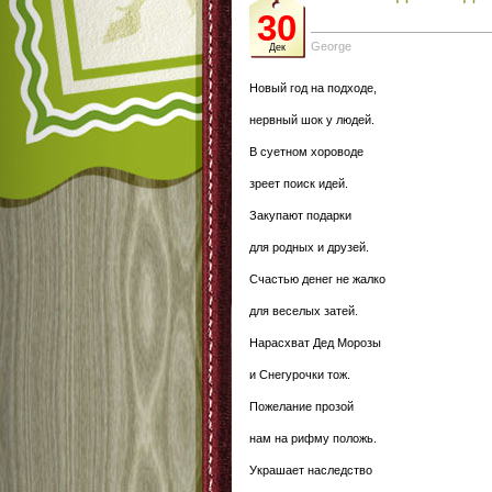
30
George
Дек
Новый год на подходе,
нервный шок у людей.
В суетном хороводе
зреет поиск идей.
Закупают подарки
для родных и друзей.
Счастью денег не жалко
для веселых затей.
Нарасхват Дед Морозы
и Снегурочки тож.
Пожелание прозой
нам на рифму положь.
Украшает наследство