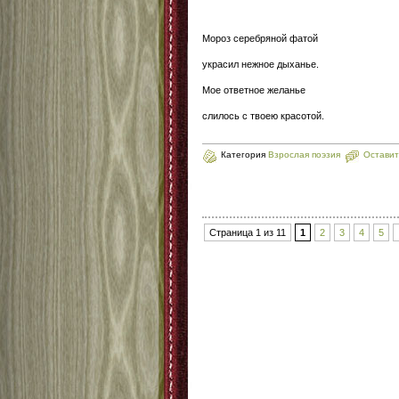
Мороз серебряной фатой
украсил нежное дыханье.
Мое ответное желанье
слилось с твоею красотой.
Категория
Взрослая поэзия
Оставит
Страница 1 из 11
1
2
3
4
5