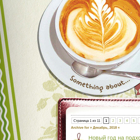
Страница 1 из 11
1
2
3
4
5
Archive for » Декабрь, 2018 «
Новый год на подх