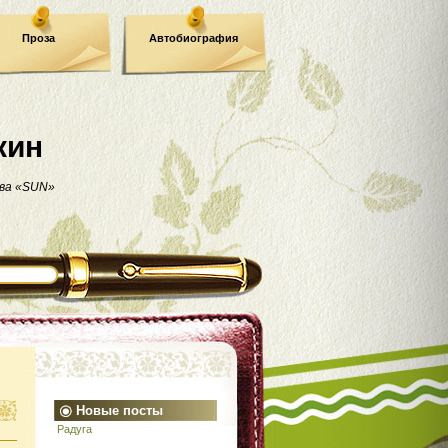
Проза
Автобиография
кин
ва «SUN»
Новые посты
Радуга