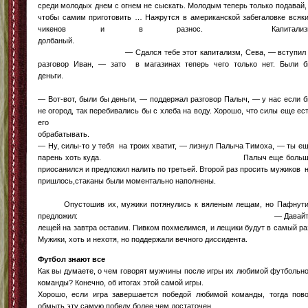
среди молодых днем с огнем не сыскать. Молодым теперь только подавай,
чтобы самим приготовить … Нажрутся в американской забегаловке всяк
чикенов и в разнос. Капитализ
долбаный
— Сдался тебе этот капитализм, Сева, — вступил 
разговор Иван, — зато в магазинах теперь чего только нет. Были 
деньги
— Вот-вот, были бы деньги, — поддержал разговор Палыч, — у нас если 
не огород, так перебивались бы с хлеба на воду. Хорошо, что силы еще ес
его
обрабаты
— Ну, силы-то у тебя на троих хватит, — лизнул Палыча Тимоха, — ты е
парень хоть куда. Палыч еще больш
приосанился и предложил налить по третьей. Второй раз просить мужиков 
пришлось,стаканы были моментально наполнены
Опустошив их, мужики потянулись к вяленым лещам, но Пафнут
предложил: — Давайт
лещей на завтра оставим. Пивком похмелимся, и лещики будут в самый ра
Мужики, хоть и нехотя, но поддержали вечного диссидента.
Футбол знают все
Как вы думаете, о чем говорят мужчины после игры их любимой футбольн
команды? Конечно, об итогах этой самой игры.
Хорошо, если игра завершается победой любимой команды, тогда пов
обмыть эту самую победу более чем достаточен.