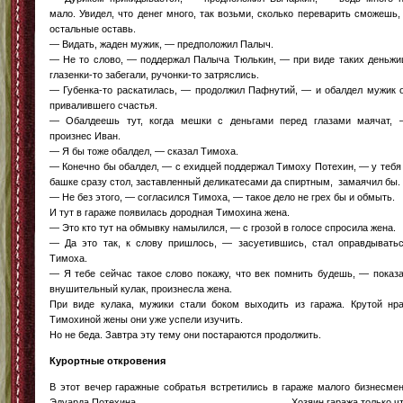
мало. Увидел, что денег много, так возьми, сколько переварить сможешь,
остальные оставь.
— Видать, жаден мужик, — предположил Палыч.
— Не то слово, — поддержал Палыча Тюлькин, — при виде таких деньж
глазенки-то забегали, ручонки-то затряслись.
— Губенка-то раскатилась, — продолжил Пафнутий, — и обалдел мужик 
привалившего счастья.
— Обалдеешь тут, когда мешки с деньгами перед глазами маячат,
произнес Иван.
— Я бы тоже обалдел, — сказал Тимоха.
— Конечно бы обалдел, — с ехидцей поддержал Тимоху Потехин, — у тебя
башке сразу стол, заставленный деликатесами да спиртным, замаячил бы.
— Не без этого, — согласился Тимоха, — такое дело не грех бы и обмыть.
И тут в гараже появилась дородная Тимохина жена.
— Это кто тут на обмывку намылился, — с грозой в голосе спросила жена.
— Да это так, к слову пришлось, — засуетившись, стал оправдывать
Тимоха.
— Я тебе сейчас такое слово покажу, что век помнить будешь, — показ
внушительный кулак, произнесла жена.
При виде кулака, мужики стали боком выходить из гаража. Крутой нр
Тимохиной жены они уже успели изучить.
Но не беда. Завтра эту тему они постараются продолжить.
Курортные откровения
В этот вечер гаражные собратья встретились в гараже малого бизнесме
Эдуарда Потехина. Хозяин гаража только чт