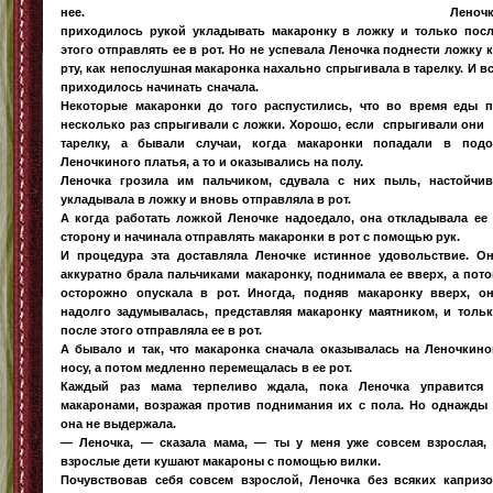
нее. Леночк
приходилось рукой укладывать макаронку в ложку и только пос
этого отправлять ее в рот. Но не успевала Леночка поднести ложку 
рту, как непослушная макаронка нахально спрыгивала в тарелку. И в
приходилось начинать сначала
Некоторые макаронки до того распустились, что во время еды 
несколько раз спрыгивали с ложки. Хорошо, если спрыгивали они
тарелку, а бывали случаи, когда макаронки попадали в под
Леночкиного платья, а то и оказывались на полу.
Леночка грозила им пальчиком, сдувала с них пыль, настойчи
укладывала в ложку и вновь отправляла в рот.
А когда работать ложкой Леночке надоедало, она откладывала ее
сторону и начинала отправлять макаронки в рот с помощью рук.
И процедура эта доставляла Леночке истинное удовольствие. О
аккуратно брала пальчиками макаронку, поднимала ее вверх, а пот
осторожно опускала в рот. Иногда, подняв макаронку вверх, о
надолго задумывалась, представляя макаронку маятником, и толь
после этого отправляла ее в рот.
А бывало и так, что макаронка сначала оказывалась на Леночкин
носу, а потом медленно перемещалась в ее рот.
Каждый раз мама терпеливо ждала, пока Леночка управится 
макаронами, возражая против поднимания их с пола. Но однажды
она не выдержала.
— Леночка, — сказала мама, — ты у меня уже совсем взрослая,
взрослые дети кушают макароны с помощью вилки.
Почувствовав себя совсем взрослой, Леночка без всяких каприз