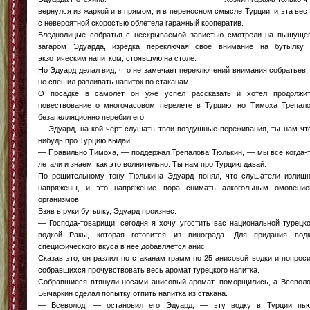
вернулся из жаркой и в прямом, и в переносном смысле Турции, и эта вес
с невероятной скоростью облетела гаражный кооператив.
Бледнолицые собратья с нескрываемой завистью смотрели на пышуще
загаром Эдуарда, изредка переключая свое внимание на бутылку
экзотическим напитком, стоявшую на столе.
Но Эдуард делал вид, что не замечает переключений внимания собратьев,
не спешил разливать напиток по стаканам.
О посадке в самолет он уже успел рассказать и хотел продолжи
повествование о многочасовом перелете в Турцию, но Тимоха Трепал
безапелляционно перебил его:
— Эдуард, на кой черт слушать твои воздушные переживания, ты нам чт
нибудь про Турцию выдай.
— Правильно Тимоха, — поддержал Трепалова Тюлькин, — мы все когда-
летали и знаем, как это волнительно. Ты нам про Турцию давай.
По решительному тону Тюлькина Эдуард понял, что слушатели излиш
напряжены, и это напряжение пора снимать алкогольным омовени
организмов.
Взяв в руки бутылку, Эдуард произнес:
— Господа-товарищи, сегодня я хочу угостить вас национальной турецк
водкой Ракы, которая готовится из винограда. Для придания вод
специфического вкуса в нее добавляется анис.
Сказав это, он разлил по стаканам грамм по 25 анисовой водки и попрос
собравшихся прочувствовать весь аромат турецкого напитка.
Собравшиеся втянули носами анисовый аромат, поморщились, а Всевол
Бычаркин сделал попытку отпить напитка из стакана.
— Всеволод, — остановил его Эдуард, — эту водку в Турции пь