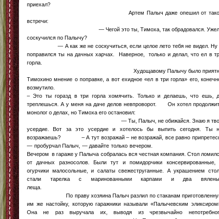
приехал
Артем Палыч даже опешил от тако
встречи
— Чегой это ты, Тимоха, так обрадовался. Ужел
соскучился по Палычу
— А как же не соскучиться, если целое лето тебя не видел. Ну
поправился ты на дачных харчах. Наверное, только и делал, что ел в т
горла
Худощавому Палычу было приятн
Тимохино мнение о поправке, а вот ехидное «ел в три горла» его, конечн
возму
– Это ты горазд в три горла хомячить. Только и делаешь, что ешь, 
треплешься. А у меня на даче делов невпроворот. Он хотел продолжи
монолог о делах, но Тимоха его остановил
— Ты, Палыч, не обижайся. Знаю я тво
усердие. Вот за это усердие и хотелось бы выпить сегодня. Ты 
возражаешь? – А тут возражай – не возражай, все равно припретес
— пробурчал Палыч, — давайте только вечером
Вечером в гараже у Палыча собралась вся честная компания. Стол ломил
от дачных разносолов. Были тут и помидорчики консервированные,
огурчики малосольные, и салаты свежеструганные. А украшением сто
стали тарелка с маринованными карпами и два вялены
леща
По праву хозяина Палыч разлил по стаканам приготовленну
им же настойку, которую гаражники называли «Палычевским эликсиром
Она не раз выручала их, выводя из чрезвычайно непотребно