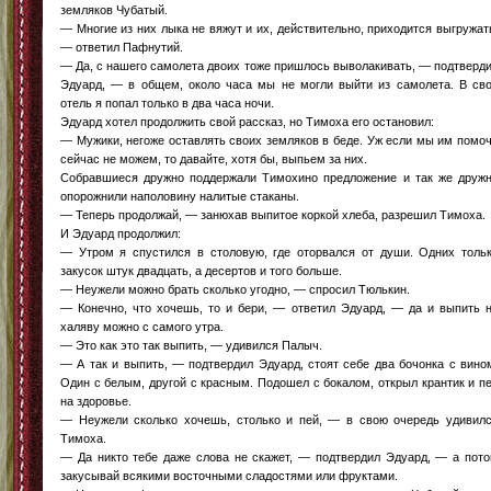
земляков Чубатый.
— Многие из них лыка не вяжут и их, действительно, приходится выгружат
— ответил Пафнутий.
— Да, с нашего самолета двоих тоже пришлось выволакивать, — подтверд
Эдуард, — в общем, около часа мы не могли выйти из самолета. В св
отель я попал только в два часа ночи.
Эдуард хотел продолжить свой рассказ, но Тимоха его остановил:
— Мужики, негоже оставлять своих земляков в беде. Уж если мы им помо
сейчас не можем, то давайте, хотя бы, выпьем за них.
Собравшиеся дружно поддержали Тимохино предложение и так же друж
опорожнили наполовину налитые стаканы.
— Теперь продолжай, — занюхав выпитое коркой хлеба, разрешил Тимоха.
И Эдуард продолжил:
— Утром я спустился в столовую, где оторвался от души. Одних толь
закусок штук двадцать, а десертов и того больше.
— Неужели можно брать сколько угодно, — спросил Тюлькин.
— Конечно, что хочешь, то и бери, — ответил Эдуард, — да и выпить 
халяву можно с самого утра.
— Это как это так выпить, — удивился Палыч.
— А так и выпить, — подтвердил Эдуард, стоят себе два бочонка с вино
Один с белым, другой с красным. Подошел с бокалом, открыл крантик и п
на здоровье.
— Неужели сколько хочешь, столько и пей, — в свою очередь удивил
Тимоха.
— Да никто тебе даже слова не скажет, — подтвердил Эдуард, — а пот
закусывай всякими восточными сладостями или фруктами.