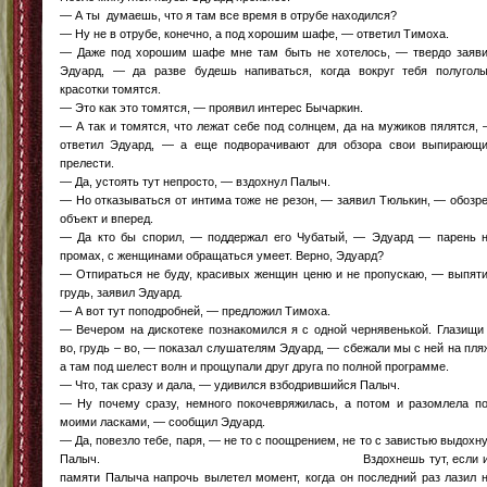
— А ты думаешь, что я там все время в отрубе находился?
— Ну не в отрубе, конечно, а под хорошим шафе, — ответил Тимоха.
— Даже под хорошим шафе мне там быть не хотелось, — твердо заяв
Эдуард, — да разве будешь напиваться, когда вокруг тебя полугол
красотки томятся.
— Это как это томятся, — проявил интерес Бычаркин.
— А так и томятся, что лежат себе под солнцем, да на мужиков пялятся,
ответил Эдуард, — а еще подворачивают для обзора свои выпирающ
прелести.
— Да, устоять тут непросто, — вздохнул Палыч.
— Но отказываться от интима тоже не резон, — заявил Тюлькин, — обозр
объект и вперед.
— Да кто бы спорил, — поддержал его Чубатый, — Эдуард — парень 
промах, с женщинами обращаться умеет. Верно, Эдуард?
— Отпираться не буду, красивых женщин ценю и не пропускаю, — выпят
грудь, заявил Эдуард.
— А вот тут поподробней, — предложил Тимоха.
— Вечером на дискотеке познакомился я с одной чернявенькой. Глазищи
во, грудь – во, — показал слушателям Эдуард, — сбежали мы с ней на пля
а там под шелест волн и прощупали друг друга по полной программе.
— Что, так сразу и дала, — удивился взбодрившийся Палыч.
— Ну почему сразу, немного покочевряжилась, а потом и разомлела п
моими ласками, — сообщил Эдуард.
— Да, повезло тебе, паря, — не то с поощрением, не то с завистью выдохн
Палыч. Вздохнешь тут, если и
памяти Палыча напрочь вылетел момент, когда он последний раз лазил 