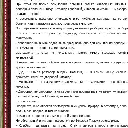
При этом во время обмывания слышны только хвалебные отзывы
победные призывы. Тогда и тренер классный, и полевые игроки — мастера,
вратарь – броня.
К сожалению, накануне очередную игру любимая команда, за котор
болели наши гаражные друзья, проиграла в чистую.
Это поражение явилось поводом для детальной разборки игры, и разбор
эта состоялась в гараже у Эдуарда, болеющего за футбол давно
фанатично.
Запасенная накануне водка была предназначена для обмывания победы, 
не случилось. Теперь эта же водка была
выставлена на стол по печальному поводу, отчего казалась какой-
мутноватой.
В нависшей тишине собравшиеся подняли стаканы и, выпив содержимо
дружно поморщились.
– Да, — начал разговор Андрей Тюлькин, — в самом конце сезона
проиграть какой-то дворовой команде.
– Не скажи, — возразил ему Иван Чубатый, — «Динамо» — не дворов
команда.
– Дворовая, не дворовая, а на своем поле проигрывать не резон, — встрял
разговор Пафнутий Мочалов, — тем более
в конце сезона.
Говоря это, он с опаской посмотрел на хмурого Эдуарда. А тот сидел, слов
воды в рот набрал, и только желваки
выдавали его решительный настрой и переживания.
Не обративший внимания на состояние Эдуарда Тимоха распалился:
– Слабаки, да разве так играют. С пяти метров в ворота не попадаю