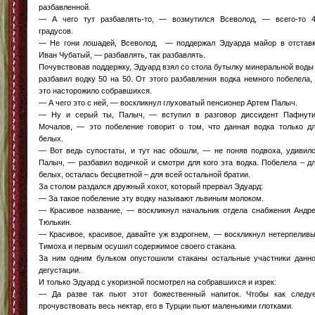
разбавленной.
— А чего тут разбавлять-то, — возмутился Всеволод, — всего-то 
градусов.
— Не гони лошадей, Всеволод, — поддержал Эдуарда майор в отстав
Иван Чубатый, — разбавлять, так разбавлять.
Почувствовав поддержку, Эдуард взял со стола бутылку минеральной воды
разбавил водку 50 на 50. От этого разбавления водка немного побелела,
это насторожило собравшихся.
— А чего это с ней, — воскликнул глуховатый пенсионер Артем Палыч.
— Ну и серый ты, Палыч, — вступил в разговор диссидент Пафнут
Мочалов, — это побеление говорит о том, что данная водка только д
белых.
— Вот ведь супостаты, и тут нас обошли, — не поняв подвоха, удивил
Палыч, — разбавил водичкой и смотри для кого эта водка. Побелела – д
белых, осталась бесцветной – для всей остальной братии.
За столом раздался дружный хохот, который прервал Эдуард:
— За такое побеление эту водку называют львиным молоком.
— Красивое название, — воскликнул начальник отдела снабжения Андр
Тюлькин.
— Красивое, красивое, давайте уж вздрогнем, — воскликнул нетерпелив
Тимоха и первым осушил содержимое своего стакана.
За ним одним бульком опустошили стаканы остальные участники данн
дегустации.
И только Эдуард с укоризной посмотрел на собравшихся и изрек:
— Да разве так пьют этот божественный напиток. Чтобы как следу
прочувствовать весь нектар, его в Турции пьют маленькими глотками.