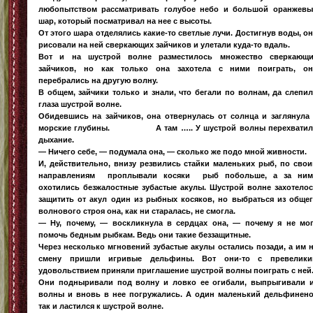
любопытством рассматривать голубое небо и большой оранжев
шар, который посматривал на нее с высоты.
От этого шара отделялись какие-то светлые лучи. Достигнув воды, о
рисовали на ней сверкающих зайчиков и улетали куда-то вдаль.
Вот и на шустрой волне разместилось множество сверкающи
зайчиков, но как только она захотела с ними поиграть, он
перебрались на другую волну.
В общем, зайчики только и знали, что бегали по волнам, да слепи
глаза шустрой волне.
Обидевшись на зайчиков, она отвернулась от солнца и заглянула
морские глубины. А там ….. У шустрой волны перехватил
дыхание.
— Ничего себе, — подумала она, — сколько же подо мной живности.
И, действительно, внизу резвились стайки маленьких рыб, по сво
направлениям проплывали косяки рыб побольше, а за ним
охотились безжалостные зубастые акулы. Шустрой волне захотело
защитить от акул один из рыбных косяков, но выбраться из обще
волнового строя она, как ни старалась, не смогла.
— Ну, почему, — воскликнула в сердцах она, — почему я не мо
помочь бедным рыбкам. Ведь они такие беззащитные.
Через несколько мгновений зубастые акулы остались позади, а им 
смену пришли игривые дельфины. Вот они-то с превелики
удовольствием приняли приглашение шустрой волны поиграть с ней
Они подныривали под волну и ловко ее огибали, выпрыгивали 
волны и вновь в нее погружались. А один маленький дельфинен
так и ластился к шустрой волне.