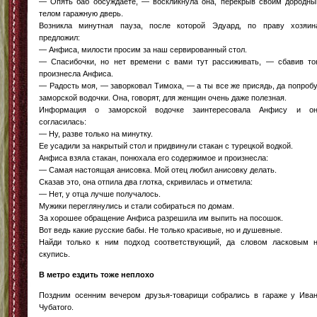
— Опять баб обсуждаете, — воскликнула она, перекрыв своим дородн
телом гаражную дверь.
Возникла минутная пауза, после которой Эдуард, по праву хозяин
предложил:
— Анфиса, милости просим за наш сервированный стол.
— Спасибочки, но нет времени с вами тут рассиживать, — сбавив то
произнесла Анфиса.
— Радость моя, — заворковал Тимоха, — а ты все же присядь, да попроб
заморской водочки. Она, говорят, для женщин очень даже полезная.
Информация о заморской водочке заинтересовала Анфису и о
согласилась:
— Ну, разве только на минутку.
Ее усадили за накрытый стол и придвинули стакан с турецкой водкой.
Анфиса взяла стакан, понюхала его содержимое и произнесла:
— Самая настоящая анисовка. Мой отец любил анисовку делать.
Сказав это, она отпила два глотка, скривилась и отметила:
— Нет, у отца лучше получалось.
Мужики переглянулись и стали собираться по домам.
За хорошее обращение Анфиса разрешила им выпить на посошок.
Вот ведь какие русские бабы. Не только красивые, но и душевные.
Найди только к ним подход соответствующий, да словом ласковым 
скупись.
В метро ездить тоже неплохо
Поздним осенним вечером друзья-товарищи собрались в гараже у Ива
Чубатого.