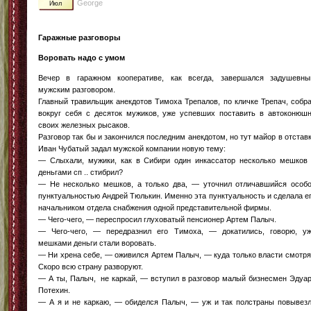
George
Июл
Гаражные разговоры
Воровать надо с умом
Вечер в гаражном кооперативе, как всегда, завершался задушевн
мужским разговором.
Главный травильщик анекдотов Тимоха Трепалов, по кличке Трепач, собр
вокруг себя с десяток мужиков, уже успевших поставить в автоконюш
своих железных рысаков.
Разговор так бы и закончился последним анекдотом, но тут майор в отстав
Иван Чубатый задал мужской компании новую тему:
— Слыхали, мужики, как в Сибири один инкассатор несколько мешков
деньгами сп .. стибрил?
— Не несколько мешков, а только два, — уточнил отличавшийся особ
пунктуальностью Андрей Тюлькин. Именно эта пунктуальность и сделала е
начальником отдела снабжения одной представительной фирмы.
— Чего-чего, — переспросил глуховатый пенсионер Артем Палыч.
— Чего-чего, — передразнил его Тимоха, — докатились, говорю, у
мешками деньги стали воровать.
— Ни хрена себе, — оживился Артем Палыч, — куда только власти смотря
Скоро всю страну разворуют.
— А ты, Палыч, не каркай, — вступил в разговор малый бизнесмен Эдуа
Потехин.
— А я и не каркаю, — обиделся Палыч, — уж и так полстраны повывез