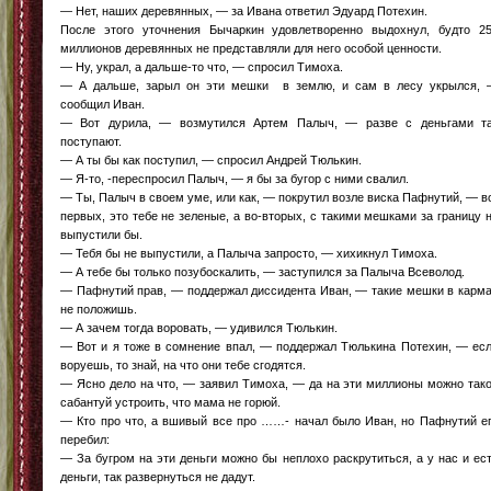
— Нет, наших деревянных, — за Ивана ответил Эдуард Потехин.
После этого уточнения Бычаркин удовлетворенно выдохнул, будто 2
миллионов деревянных не представляли для него особой ценности.
— Ну, украл, а дальше-то что, — спросил Тимоха.
— А дальше, зарыл он эти мешки в землю, и сам в лесу укрылся,
сообщил Иван.
— Вот дурила, — возмутился Артем Палыч, — разве с деньгами т
поступают.
— А ты бы как поступил, — спросил Андрей Тюлькин.
— Я-то, -переспросил Палыч, — я бы за бугор с ними свалил.
— Ты, Палыч в своем уме, или как, — покрутил возле виска Пафнутий, — в
первых, это тебе не зеленые, а во-вторых, с такими мешками за границу 
выпустили бы.
— Тебя бы не выпустили, а Палыча запросто, — хихикнул Тимоха.
— А тебе бы только позубоскалить, — заступился за Палыча Всеволод.
— Пафнутий прав, — поддержал диссидента Иван, — такие мешки в карм
не положишь.
— А зачем тогда воровать, — удивился Тюлькин.
— Вот и я тоже в сомнение впал, — поддержал Тюлькина Потехин, — ес
воруешь, то знай, на что они тебе сгодятся.
— Ясно дело на что, — заявил Тимоха, — да на эти миллионы можно так
сабантуй устроить, что мама не горюй.
— Кто про что, а вшивый все про ……- начал было Иван, но Пафнутий е
перебил:
— За бугром на эти деньги можно бы неплохо раскрутиться, а у нас и ес
деньги, так развернуться не дадут.