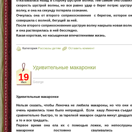
откатывалась назад в сторону шустрой волны. Тем самым она сбави
скорость шустрой волны, но все равно удар о берег потряс шустр
волну, и она на секунду потеряла сознание.
Очнулась она от второго соприкосновения с берегом, которое о
совершила с волной, бегущей за ней.
После второго соприкосновения шуструю волну накрыла новая волн
и она растворилась в ней бесследно.
Какая короткая, но насыщенная впечатлениями жизнь.
Категория
Рассказы детям
Оставить коммент
Удивительные макаронки
19
George
Июл
Удивительные макаронки
Нельзя сказать, чтобы Леночка не любила макароны, но что они 
очень нравились тоже было неправдой. Если кашу Леночка съеда
сравнительно быстро, то за тарелкой макарон сидела минут двадцат
а то и все тридцать.
Первое время она ела их с помощью ложки, но непослушны
макаронки постоянно сваливались 