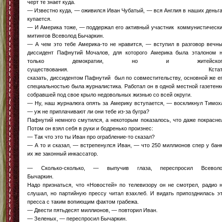
черт те знает куда.
— Известно куда, — оживился Иван Чубатый, — вся Англия в наших деньг
купается.
— И Америка тоже, — поддержал его активный участник коммунистическ
митингов Всеволод Бычаркин.
— А чем это тебе Америка-то не нравится, — вступил в разговор вечн
диссидент Пафнутий Мочалов, для которого Америка была эталоном 
только демократии, но и житейског
существования. Кстат
сказать, диссидентом Пафнутий был по совместительству, основной же е
специальностью была журналистика. Работал он в одной местной газетенк
собравшей под свое крыло недовольных жизнью со всей округи.
— Ну, наш журналюга опять за Америку вступается, — воскликнул Тимох
— уж не приплачивают ли они тебе из-за бугра?
Пафнутий немного смутился, а некоторым показалось, что даже покрасне
Потом он взял себя в руки и бодренько произнес:
— Так что это ты Иван про ограбление-то сказал?
— А то и сказал, — встрепенулся Иван, — что 250 миллионов спер у бан
их же законный инкассатор.
— Сколько-сколько, — выпучив глаза, переспросил Всеволо
Бычаркин
Надо признаться, что «Новостей» по телевизору он не смотрел, радио 
слушал, но партийную прессу читал взахлеб. И видать припозднилась э
пресса с таким вопиющим фактом грабежа.
— Двести пятьдесят миллионов, — повторил Иван.
— Зеленых, — переспросил Бычаркин.