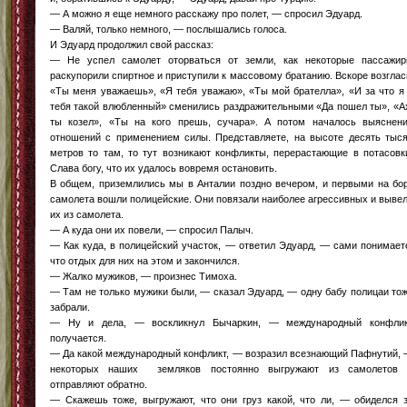
— А можно я еще немного расскажу про полет, — спросил Эдуард.
— Валяй, только немного, — послышались голоса.
И Эдуард продолжил свой рассказ:
— Не успел самолет оторваться от земли, как некоторые пассажи
раскупорили спиртное и приступили к массовому братанию. Вскоре возгла
«Ты меня уважаешь», «Я тебя уважаю», «Ты мой брателла», «И за что я
тебя такой влюбленный» сменились раздражительными «Да пошел ты», «А
ты козел», «Ты на кого прешь, сучара». А потом началось выяснен
отношений с применением силы. Представляете, на высоте десять тыс
метров то там, то тут возникают конфликты, перерастающие в потасовк
Слава богу, что их удалось вовремя остановить.
В общем, приземлились мы в Анталии поздно вечером, и первыми на бо
самолета вошли полицейские. Они повязали наиболее агрессивных и выве
их из самолета.
— А куда они их повели, — спросил Палыч.
— Как куда, в полицейский участок, — ответил Эдуард, — сами понимает
что отдых для них на этом и закончился.
— Жалко мужиков, — произнес Тимоха.
— Там не только мужики были, — сказал Эдуард, — одну бабу полицаи то
забрали.
— Ну и дела, — воскликнул Бычаркин, — международный конфли
получается.
— Да какой международный конфликт, — возразил всезнающий Пафнутий,
некоторых наших земляков постоянно выгружают из самолетов
отправляют обратно.
— Скажешь тоже, выгружают, что они груз какой, что ли, — обиделся 