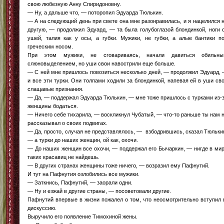
свою любезную Анну Спиридоновну.
— Ну, а дальше что, — поторопил Эдуарда Тюлькин.
— А на следующий день при свете она мне разонравилась, и я нацелился 
другую, — продолжил Эдуард, — та была голубоглазой блондинкой, ноги 
ушей, талия как у осы, а губки. Мужики, не губки, а алые бантики п
греческим носом.
При этом мужики, не сговариваясь, начали давиться обильн
слюновыделением, но уши свои навострили еще больше.
— С ней мне пришлось повозиться несколько дней, — продолжил Эдуард,
и все эти турки. Они толпами ходили за блондинкой, напевая ей в уши св
слащавые признания.
— Да, — поддержал Эдуарда Тюлькин, — мне тоже пришлось с турками из-
женщины бодаться.
— Ничего себе тихарила, — воскликнул Чубатый, — что-то раньше ты нам 
рассказывал о своих подвигах.
— Да, просто, случая не представлялось, — взбодрившись, сказал Тюльки
— а турки до наших женщин, ой как, охочи.
— До наших женщин все охочи, — поддержал его Бычаркин, — нигде в ми
таких красавиц не найдешь.
— В других странах женщины тоже ничего, — возразил ему Пафнутий.
И тут на Пафнутия озлобились все мужики.
— Заткнись, Пафнутий, — заорали одни.
— Ну и езжай в другие страны, — посоветовали другие.
Пафнутий впервые в жизни пожалел о том, что неосмотрительно вступил
дискуссию.
Выручило его появление Тимохиной жены.