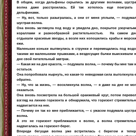
В общем, когда дельфины скрылись за другими волнами, шустр
волна даже расстроилась. Ей так хотелось еще поиграть 
дельфинами.
— Ну, вот, только разыгралась, а они от меня уплыли, — подума
шустрая волна.
Она вновь заглянула под воду и увидела дно, покрытое узорчаты
кораллами и разнообразной растительностью. На самом дн
отдыхали красивые звезды, а возле них копошились крабы и морск
ежи.
Маленькие коньки вытянулись в струнки и перемещались под вод
такими же маленькими прыжками, а вездесущие бычки выискивали 
дне свой питательный завтрак.
— Какая же на дне красота, — подумала волна, — почему бы мне там 
остаться.
Она попробовала нырнуть, но какая-то неведомая сила вытолкнула 
обратно.
— Ну, что за жизнь, — воскликнула волна, — я даже на дне не мо
оказаться.
Она вновь посмотрела на большой оранжевый круг, потом переве
взгляд на линию горизонта и обнаружила, что горизонт стремитель
надвигается на нее.
— Почему он так ко мне приближается, — с ужасом подумала шустр
волна.
А это не горизонт приближался к волне, а волна стремитель
надвигалась на горизонт-берег.
Впереди бегущая волна уже встретилась с берегом и тепер