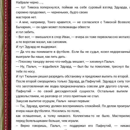
Набрали черно….,
— тут Тимоха поперхнулся, поймав на себе суровый взгляд Эдуарда,
скромно продолжил, — черненьких, будто своих
мастеров нет.
– А мне, например, Тонго нравится, — не согласился с Тимохой Всевол
Бычаркин, — он один может полкоманды обвести
и гол забить.
– Вот-вот, — вмешался в спор Иван, — вчера он тоже первоклассно моталс
а по воротам мазал, как сапожник.
И тут Эдуард не выдержал:
— Да что вы понимаете в футболе. Если бы не судья, козел недорезанны
выиграли бы наши, как пить дать.
– Плохому танцору вечно что-нибудь мешает, — хихикнул Палыч.
— Ну, Палыч, — вздыбился Эдуард, — был бы ты помоложе, треснул бы
тебе по носу.
И тут Тюлькин решил разрядить обстановку и предложил выпить по второй.
После второй сморщились только Эдуард, да Пафнутий. Эдуард в силу тог
что заготовленная им водка предназначалась совсем для другого случая,
Пафнутий – по своей диссидентской сущности. Остальные выпили
удовольствием, но разговор от этого приятным не стал.
Закусив выпитое огурцом, Палыч начал первым:
— Ты, Эдуард, критику должен воспринимать спокойней. По делом проигра
вчера наши футболяги. Носились по полю,
как оглашенные, а толку никакого. Коллектива-то не было. Мастерили
перед болельщиками больше, чем играли.
– Верно говоришь, Палыч, — поддержал его Пафнутий, — никак