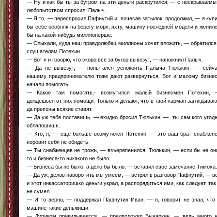
— Ну и как бы ты за бугром на эти деньги раскрутился, — с нескрываем
любопытством спросил Палыч.
— Я то, — переспросил Пафнутий и, почесав затылок, продолжил, — я куп
бы себе особняк на берегу моря, яхту, машину последней модели и женил
бы на какой-нибудь миллионерше.
— Слыхали, куда наш правдолюбец миллионы хочет вложить, — обратился
слушателям Потехин.
— Вот я и говорю, что скоро все за бугор вывезут, — напомнил Палыч.
— Да не вывезут, — попытался успокоить Палыча Тюлькин, — сейч
нашему предпринимателю тоже дают развернуться. Вот и малому бизне
начали помогать.
— Какое там помогать,- возмутился малый бизнесмен Потехин,
дождешься от них помощи. Только и делают, что в твой карман заглядываю
да препоны всякие ставят.
— Да уж тебе поставишь, — ехидно бросил Тюлькин, — ты сам кого угод
облапошишь.
— Кто, я, — еще больше возмутился Потехин, — это ваш брат снабжен
норовит себя не обидеть.
— Ты снабженцев не трожъ, — взъерепенился Тюлькин, — если бы не он
то и бизнеса-то никакого не было.
— Бизнеса бы не было, а дело бы было, — вставил свое замечание Тимоха.
— Да уж, делов наворотить мы умеем, — встрял в разговор Пафнутий, — в
и этот инкассаторишко деньги украл, а распорядиться ими, как следует, так
не сумел.
— И то верно, — поддержал Пафнутия Иван, — я, говорит, не знал, что
машине такие деньжищи.
— Дуриком прикидывается, — предположил Бычаркин, — ведь много 