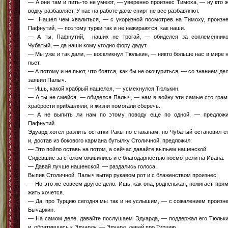
— А они там и пить-то не умеют, — уверенно произнес Тимоха, — ну кто 
водку разбавляет. У нас на работе даже спирт не все разбавляют.
— Нашел чем хвалиться, — с укоризной посмотрев на Тимоху, произн
Пафнутий, — поэтому турки так и не нажираются, как наши.
— А ты, Пафнутий, наших не трогай, — обиделся за соплеменник
Чубатый, — да наши кому угодно фору дадут.
— Мы уже и так дали, — воскликнул Тюлькин, — никто больше нас в мире 
пьет.
— А потому и не пьют, что боятся, как бы не окочуриться, — со знанием де
заявил Палыч.
— Ишь, какой храбрый нашелся, — усмехнулся Тюлькин.
— А ты не смейся, — обиделся Палыч, — нам в войну эти самые сто гра
храбрости прибавляли, и жизни помогали сберечь.
— А не выпить ли нам по этому поводу еще по одной, — предлож
Пафнутий.
Эдуард хотел разлить остатки Ракы по стаканам, но Чубатый остановил е
и, достав из бокового кармана бутылку Столичной, предложил:
— Это пойло оставь на потом, а сейчас давайте выпьем нашенской.
Сидевшие за столом оживились и с благодарностью посмотрели на Ивана.
— Давай лучше нашенской, — раздались голоса.
Выпив Столичной, Палыч вытер рукавом рот и с блаженством произнес:
— Но это же совсем другое дело. Ишь, как она, родненькая, пожигает, пря
жить хочется.
— Да, про Турцию сегодня мы так и не услышим, — с сожалением произн
Бычаркин.
— На самом деле, давайте послушаем Эдуарда, — поддержал его Тюльк
и, обратившись к Эдуарду, — Эдуард, давай про Турцию.