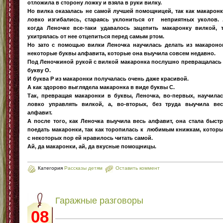
отложила в сторону ложку и взяла в руки вилку.
Но вилка оказалась не самой лучшей помощницей, так как макарон
ловко изгибались, стараясь уклониться от неприятных уколов.
когда Леночке все-таки удавалось зацепить макаронку вилкой, 
ухитрялась от нее отцепиться перед самым ртом.
Но зато с помощью вилки Леночка научилась делать из макарон
некоторые буквы алфавита, которые она выучила совсем недавно.
Под Леночкиной рукой с вилкой макаронка послушно превращалась
букву О.
И буква Р из макаронки получалась очень даже красивой.
А как здорово выглядела макаронка в виде буквы С.
Так, превращая макаронки в буквы, Леночка, во-первых, научила
ловко управлять вилкой, а, во-вторых, без труда выучила ве
алфавит.
А после того, как Леночка выучила весь алфавит, она стала быст
поедать макаронки, так как торопилась к любимым книжкам, котор
с некоторых пор ей нравилось читать самой.
Ай, да макаронки, ай, да вкусные помощницы.
Категория
Рассказы детям
Оставить коммент
Гаражные разговоры
08