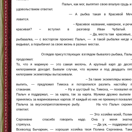
Палыч, как мог, выпятил свою впалую грудь и 
удовольствием ответил
— А рыбка такая в Красивой Меч
ловится
– Красивое название, наверное, и речк
красивая? – вступил в разговор Иван Чубатый
– Да, места там красивые, 
рыбааалка, — с восторгом произнес Палыч, — я такой рыбалки нигде 
видывал, а порыбачил за свою жизнь в разных местах
Оглядев присутствующих взглядом бывалого рыбака, Палы
продолжил: 
То, что я мариную — это самая мелочь. А крупный карп до деся
килограммов доходит. Бывали случаи, что мужики и под двадцать пя
килограмм экземпляры вытаскивали
– За такие экземпляры можно 
выпить, — предложил Тимоха и поторопился разлить настойку 
стаканам. – Ну и шустрый ты, Тимоха, — похвалил ег
Палыч и поддержал, — за карпа, так за карпа. Мужики дружно выпили
принялись за маринованных карпов. И каждый из них не преминул похвали
Палыча за вкусноприготовленную рыбу. На что Палыч скромн
ответил
— Это хозяйке моей, Полин
Сергеевне спасибо говорить надо. Она у меня знатна
стряпуха. — Да уж, — поддержал ег
Всеволод Бычаркин, — хорошая хозяйка твоя Полина Сергеевна. Так