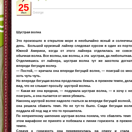
25
George
Июл
Шустрая волна
Это произошло в открытом море в необычайно ясный и солнечн
день. Большой круизный лайнер следовал курсом в один из порт
Южной Америки, когда от этого лайнера отделилась не совс
обычная волна. Все волны, как волны, а эта шустрая, да любопытная.
Отделившись от лайнера, шустрая волна тут же захотела догна
впереди бегущую волну.
— Постой, — кричала она впереди бегущей волне, — поиграй со мн
хоть чуть-чуть.
Но впереди бегущая волна продолжала бежать в прежнем темпе, дел
вид, что не слышит просьбу шустрой волны.
— Какая же она вредная, — подумала шустрая волна, — я хочу с н
поиграть, а она пытается от меня убежать.
Наконец шустрой волне надоело гнаться за впереди бегущей волной,
она решила сбавить темп. Но не тут-то было. Сзади бегущая вол
поддала ей под зад и что-то прошипела.
По неприятному шипению шустрая волна поняла, что сбавлять темп
этом марафоне не принято и побежала к линии горизонта в прежн
темпе.
Следуя к горизонту, она перевернулась на спину и стала 