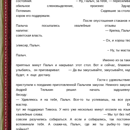
состояния. – Ну, Палыч, за тебя, — пересилива
обильное слюновыделение, произнес Эдуар
Потемкин. Сидевшие за столо
хором его поддержали
После опустошения стаканов н
Палыча посыпались хвалебные отзывы 
напитке: — Крепка, Палыч
советская власть
– Ох, и хорош тво
эликсир, Палыч
– Ну, ты мастак
Палыч
Именно из-за таки
приятных минут Палыч и накрывал этот стол. Вот и сейчас, блажен
улыбаясь, он приговаривал: — Да вы закусывайте, закусывайте, на
будет, я еще достану
Гости с удовольствие
приступили к поеданию приготовленной Палычем закуски. Немного закуси
Андрей Тюлькин решил начать задушевну
бесе
— Удивляюсь я на тебя, Палыч. Все-то ты успеваешь, на все ру
мастер. Ег
тут же поддержал Тимоха. У него уже несколько минут егозили на язы
хвалебные слова: — Мы тут без теб
совсем разучились собираться. А если и собирались, так постоян
вспоминали тебя. А скажи-ка, Палыч, где же ты рыбку-то так
поймал