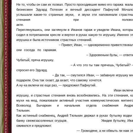
Не то, чтобы он сам их позвал. Просто проходившие мимо его гаража малый бизнесмен Эдуард Потехин и вечный диссидент Пафнутий Мочалов услышали какие-то странные звуки, и звуки эти напоминали страстные стенания при половом акте. Переглянувшись, они заглянули в Иванов гараж и увидели Ивана, который сидел в потрепанном кресле и вертел в руках какую-то игрушку. Именно эта игрушка и была источником страстных стенаний. – Привет, Иван, — одновременно приветствовали они соседа по гаражам. – Здоровеньки булы, — ответил Чубатый, пряча игрушку. – А что это ты там прячешь, Чубатый? — спросил его Эдуард. – Да так, — смутился Иван, — забавную игрушку мне подарили. Она так охает, да ахает, что самому хочется. – А ну-ка включи ее еще раз, — предложил Пафнутий. Иван включил игрушку, и страстные стенания вновь возобновились. На эти стенания, как мухи на мед, пожаловали активный участник коммунистических митингов Всеволод Бычаркин и начальник отдела снабжения Андрей Тюлькин. Как истинный снабженец, Андрей Тюлькин держал в руках бутылку водки и банку свежезасоленных огурцов. Увидев бутылку, Иван оживился и предложил: — Громодяне, а ни обмыть ли нам эту игрушку? — Конечно, обмыть, — поддержал его Пафнутий. – Я, вообще-то, бутылку с огурцами домой несу, — сообщил Тюлькин. – Где это видано, чтобы настоящий мужик с гаража с бутылкой водки возвращался? – возмутился Эдуард. Говоря это, он особое ударение сделал на слове «настоящий». Его тут же поддержал Всеволод Бычаркин: — Настоящий мужик с бутылкой из гаража не возвращается. Нет, пустую бутылку он, конечно, может забрать домой, но чтобы целую ….. В общем, уговорили мужики смутившегося Тюлькина, быстро организовали столик и, разлив по соточке, выпили за Иванову игрушку. За столом раздалось дружное хрумканье солеными огурчиками. Доев свой огурец, Андрей попросил: — Иван, а дай-ка еще раз послушать твою игрушку. Ну как не угодишь человеку, который душу твою согрел, да еще и закусон обеспечил. В гараже опять раздались страстные стоны и неразборчивые причитания. Слушая стоны, мужики перемигивались, закатывали глаза, а некоторые из них пытались даже игрушке подвывать. – А что это за коллективный секс? – раздался подвыпивший голос. Это в гараж ввалился главный травильщик анекдотов Тимоха Трепалов. Мужики посмотрели на раскрасневшегося Тимоху, а Эдуард произнес: — Присоединяйся и ты. А если поставишь бутылку, то первым будешь. – Бутылку поставлю, но первым не буду, — сказал Тимоха, вытаскивая из-за пазухи бутылку беленькой, — квакнуть – это я могу, а изменять супружнице – ни-ни. – Что, неужели ни разу не изменял ей? – спросил Всеволод. – Было дело, но так давно, что и не упомню, — ответил Тимоха. – Вот за это давайте и выпьем, — предложил Пафнутий. – За что, за это? – переспросил Иван. – А за то, что наш Тимоха верность блюдет. Мужики выпили по второй, и Тимоха разошелся: — Ехал я тут, мужики, в метро…, — но удивленные взгляды мужиков заставили его прояснить ситуацию, — поднабрался я накануне, вот и оставил машину в гараже. Мужики понимающе закивали головами, и только Тюлькин встрял: — Подумаешь, поднабрался. Разве это помеха. – Кому не помеха, а я с будуна за руль не сажусь, — возразил Тимоха и на мгновение задумался. – Продолжай, Тимоха, а то водка киснет, — подбодрил его Иван. – Вот я и говорю, зашел я в метро, сел в вагон электрички. Вернее, еле втиснулся в этот самый вагон. Да втиснулся так, что спереди прилип к женщине лет тридцати, а с боку прислонился к молодке с округлыми формами. На следующей остановке меня так подтолкнули, что всем своим телом я ощутил тепло, исходящее как от той, так и от другой. Тимоха опять ненадолго задумался, словно заново переживая поездку в метро. – Тимоха, ты, это, не тяни, — проглотив слюну, воскликнул Эдуард. – И так мне, братцы, захотелось, что хоть беги, — продолжил Тимоха, — а бежать-то и некуда. Меня аж в дрожь бросило. Стоявшая впереди женщина почувствовала мое напряжение и тоже напряглась. Наши взгляды встретились, и какая-то искорка пробежала между нами. Я попытался повернуться, чтобы не надоедать ей своим напряжением, но не тут-то было. Так в приятном напряжении я и проехал свою остановку. Сказав это, Тимоха вытер со лба пот и потянулся к бутылке. За столом возникла минутная пауз