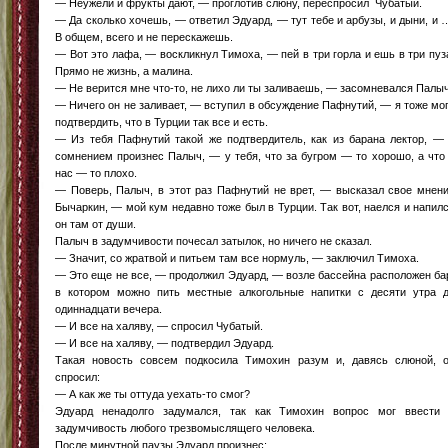
— Неужели и фрукты дают, — проглотив слюну, переспросил Чубатый.
— Да сколько хочешь, — ответил Эдуард, — тут тебе и арбузы, и дыни, и 
В общем, всего и не перескажешь.
— Вот это лафа, — воскликнул Тимоха, — пей в три горла и ешь в три пуз
Прямо не жизнь, а малина.
— Не верится мне что-то, не лихо ли ты заливаешь, — засомневался Палыч
— Ничего он не заливает, — вступил в обсуждение Пафнутий, — я тоже мо
подтвердить, что в Турции так все и есть.
— Из тебя Пафнутий такой же подтвердитель, как из барана лектор, —
сомнением произнес Палыч, — у тебя, что за бугром — то хорошо, а что
нас — то плохо.
— Поверь, Палыч, в этот раз Пафнутий не врет, — высказал свое мнен
Бычаркин, — мой кум недавно тоже был в Турции. Так вот, наелся и напил
он там от души.
Палыч в задумчивости почесал затылок, но ничего не сказал.
— Значит, со жратвой и питьем там все нормуль, — заключил Тимоха.
— Это еще не все, — продолжил Эдуард, — возле бассейна расположен ба
в котором можно пить местные алкогольные напитки с десяти утра 
одиннадцати вечера.
— И все на халяву, — спросил Чубатый.
— И все на халяву, — подтвердил Эдуард.
Такая новость совсем подкосила Тимохин разум и, давясь слюной, 
спросил:
— А как же ты оттуда уехать-то смог?
Эдуард ненадолго задумался, так как Тимохин вопрос мог ввести
задумчивость любого трезвомыслящего человека.
После минутной паузы Эдуард произнес: