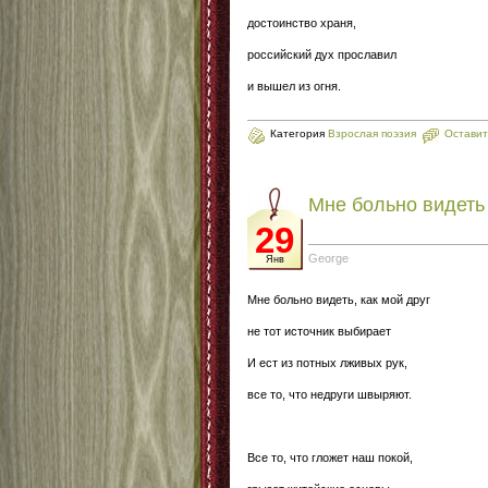
достоинство храня,
российский дух прославил
и вышел из огня.
Категория
Взрослая поэзия
Оставит
Мне больно видеть
29
George
Янв
Мне больно видеть, как мой друг
не тот источник выбирает
И ест из потных лживых рук,
все то, что недруги швыряют.
Все то, что гложет наш покой,