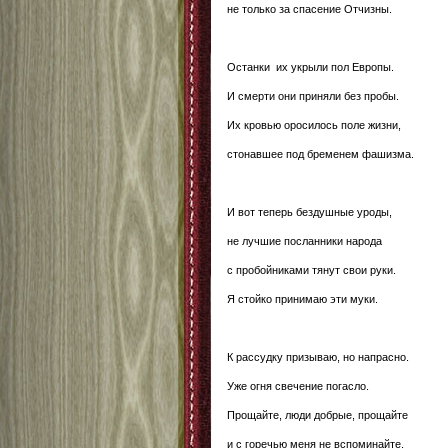
не только за спасение Отчизны.
Останки их укрыли пол Европы.
И смерти они приняли без пробы.
Их кровью оросилось поле жизни,
стонавшее под бременем фашизма.
И вот теперь бездушные уроды,
не лучшие посланники народа
с пробойниками тянут свои руки.
Я стойко принимаю эти муки.
К рассудку призываю, но напрасно.
Уже огня свечение погасло.
Прощайте, люди добрые, прощайте
и с горечью меня не вспоминайте.