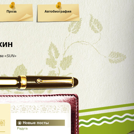
Проза
Автобиография
кин
ва «SUN»
Новые посты
Радуга