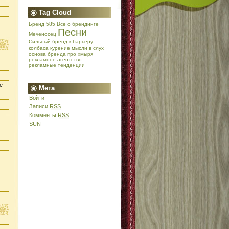
Tag Cloud
Бренд 585
Все о брендинге
Песни
Меченосец
Сильный бренд
к барьеру
колбаса
курение
мысли в слух
основа бренда
про хмыря
рекламное агентство
рекламные тенденции
е
Мета
Войти
Записи
RSS
Комменты
RSS
SUN