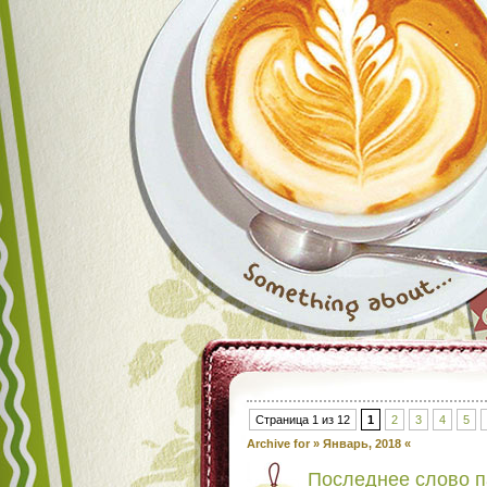
Страница 1 из 12
1
2
3
4
5
Archive for » Январь, 2018 «
Последнее слово п