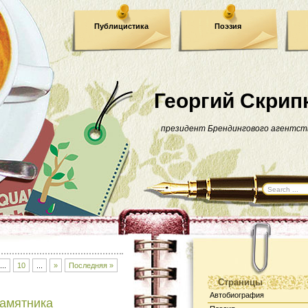
Публицистика
Поэзия
Георгий Скрип
президент Брендингового агентст
...
10
...
»
Последняя »
Страницы
Автобиография
амятника