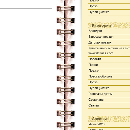
Поэзия
Проза
Публицистика
Категории
Брендинг
Взрослая поэзия
Детская поэзия
Купить книги можно на сайт
www.detkiss.com
Новости
Песни
Поэзия
Пресса обо мне
Проза
Публицистика
Рассказы детям
Семинары
Статьи
Архивы
Июль 2026