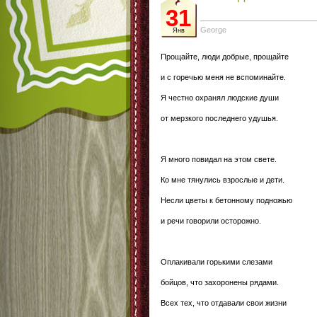
31
George
Янв
Прощайте, люди добрые, прощайте
и с горечью меня не вспоминайте.
Я честно охранял людские души
от мерзкого последнего удушья.
Я много повидал на этом свете.
Ко мне тянулись взрослые и дети.
Несли цветы к бетонному подножью
и речи говорили осторожно.
Оплакивали горькими слезами
бойцов, что захоронены рядами.
Всех тех, что отдавали свои жизни