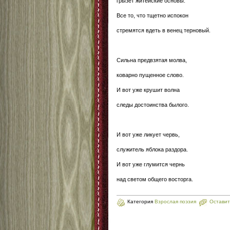
грызет житейские основы.
Все то, что тщетно испокон
стремятся вдеть в венец терновый.
Сильна предвзятая молва,
коварно пущенное слово.
И вот уже крушит волна
следы достоинства былого.
И вот уже ликует червь,
служитель яблока раздора.
И вот уже глумится чернь
над светом общего восторга.
Категория
Взрослая поэзия
Оставит