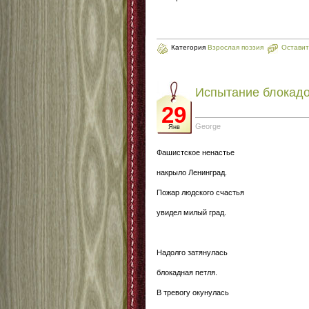
Категория
Взрослая поэзия
Оставит
Испытание блокад
29
George
Янв
Фашистское ненастье
накрыло Ленинград.
Пожар людского счастья
увидел милый град.
Надолго затянулась
блокадная петля.
В тревогу окунулась