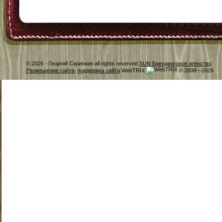
© 2026 -
Георгий Скрипкин all rights reserved
SUN Брендинговое агенство
Размещение сайта
,
поддержка сайта
WebTRIX
© 2008—2026