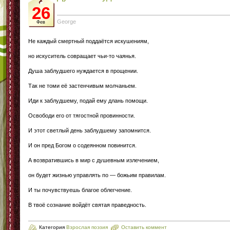
26
George
Фев
Не каждый смертный поддаётся искушениям,
но искуситель совращает чьи-то чаянья.
Душа заблудшего нуждается в прощении.
Так не томи её застенчивым молчаньем.
Иди к заблудшему, подай ему длань помощи.
Освободи его от тягостной провинности.
И этот светлый день заблудшему запомнится.
И он пред Богом о содеянном повинится.
А возвратившись в мир с душевным излечением,
он будет жизнью управлять по — божьим правилам.
И ты почувствуешь благое облегчение.
В твоё сознание войдёт святая праведность.
Категория
Взрослая поэзия
Оставить коммент