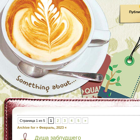
Публи
Страница 1 из 5
1
2
3
4
5
»
Archive for » Февраль, 2023 «
Душа заблудшего