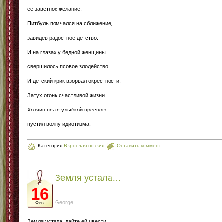
её заветное желание.
Питбуль помчался на сближение,
завидев радостное детство.
И на глазах у бедной женщины
свершилось псовое злодейство.
И детский крик взорвал окрестности.
Затух огонь счастливой жизни.
Хозяин пса с улыбкой пресною
пустил волну идиотизма.
Категория
Взрослая поэзия
Оставить коммент
Земля устала…
16
George
Фев
Земля устала, дайте ей цвести.