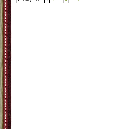
Страница 1 из 5
1
2
3
4
5
»