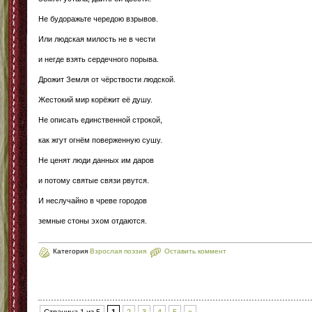
Не будоражьте чередою взрывов.
Или людская милость не в чести
и негде взять сердечного порыва.
Дрожит Земля от чёрствости людской.
Жестокий мир корёжит её душу.
Не описать единственной строкой,
как жгут огнём поверженную сушу.
Не ценят люди данных им даров
и потому святые связи рвутся.
И неслучайно в чреве городов
земные стоны эхом отдаются.
Категория
Взрослая поэзия
Оставить коммент