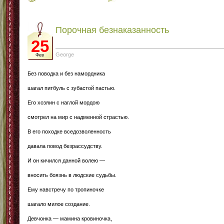
Порочная безнаказанность
25
George
Фев
Без поводка и без намордника
шагал питбуль с зубастой пастью.
Его хозяин с наглой мордою
смотрел на мир с надменной страстью.
В его походке вседозволенность
давала повод безрассудству.
И он кичился данной волею —
вносить боязнь в людские судьбы.
Ему навстречу по тропиночке
шагало милое создание.
Девчонка — мамина кровиночка,