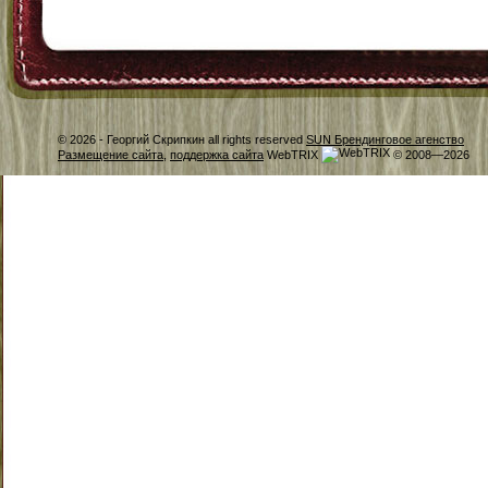
© 2026 -
Георгий Скрипкин all rights reserved
SUN Брендинговое агенство
Размещение сайта
,
поддержка сайта
WebTRIX
© 2008—2026