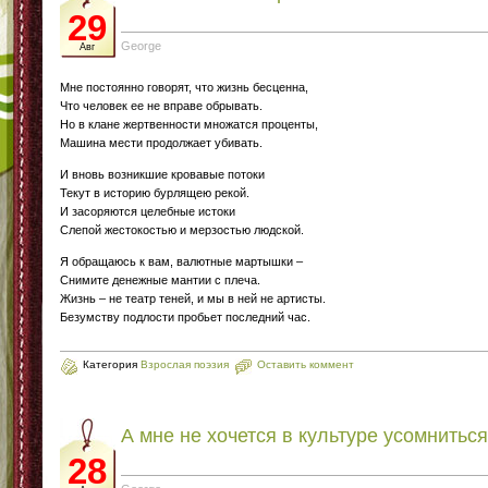
29
George
Авг
Мне постоянно говорят, что жизнь бесценна,
Что человек ее не вправе обрывать.
Но в клане жертвенности множатся проценты,
Машина мести продолжает убивать.
И вновь возникшие кровавые потоки
Текут в историю бурлящею рекой.
И засоряются целебные истоки
Слепой жестокостью и мерзостью людской.
Я обращаюсь к вам, валютные мартышки –
Снимите денежные мантии с плеча.
Жизнь – не театр теней, и мы в ней не артисты.
Безумству подлости пробьет последний час.
Категория
Взрослая поэзия
Оставить коммент
А мне не хочется в культуре усомниться
28