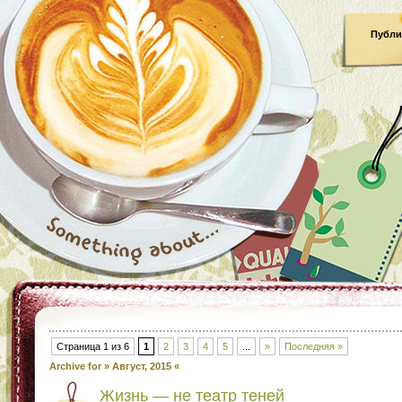
Публи
Страница 1 из 6
1
2
3
4
5
...
»
Последняя »
Archive for » Август, 2015 «
Жизнь — не театр теней