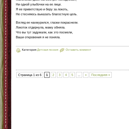
Ни одной улыбочки на ее лице.
Я ее приветствую и беру за локоть,
Не стесняюсь выказать благостную цель.
Взгляд ее нахмурился, глазки покраснели.
Локоток отдернула, маму обняла.
Что вы тут задумали, как это посмели,
Ваши откровения я не поняла.
Категория
Детская поэзия
Оставить коммент
Страница 1 из 6
1
2
3
4
5
...
»
Последняя »