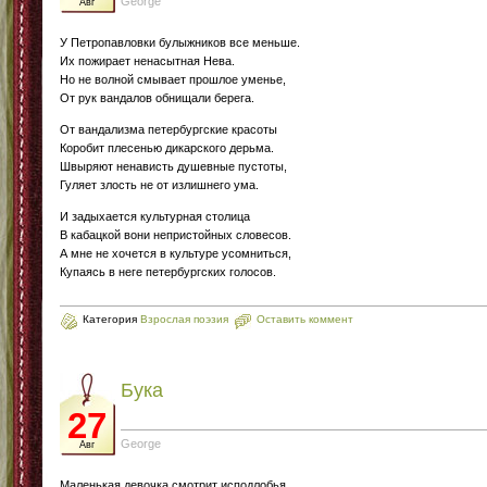
George
Авг
У Петропавловки булыжников все меньше.
Их пожирает ненасытная Нева.
Но не волной смывает прошлое уменье,
От рук вандалов обнищали берега.
От вандализма петербургские красоты
Коробит плесенью дикарского дерьма.
Швыряют ненависть душевные пустоты,
Гуляет злость не от излишнего ума.
И задыхается культурная столица
В кабацкой вони непристойных словесов.
А мне не хочется в культуре усомниться,
Купаясь в неге петербургских голосов.
Категория
Взрослая поэзия
Оставить коммент
Бука
27
George
Авг
Маленькая девочка смотрит исподлобья,