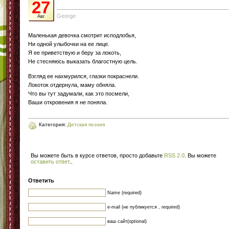
27
George
Авг
Маленькая девочка смотрит исподлобья,
Ни одной улыбочки на ее лице.
Я ее приветствую и беру за локоть,
Не стесняюсь выказать благостную цель.
Взгляд ее нахмурился, глазки покраснели.
Локоток отдернула, маму обняла.
Что вы тут задумали, как это посмели,
Ваши откровения я не поняла.
Категория:
Детская поэзия
Вы можете быть в курсе ответов, просто добавьте
RSS 2.0
. Вы можете
оставить ответ
.
.
Ответить
Name (required)
e-mail (не публикуется , required)
ваш сайт(optional)