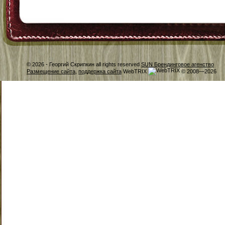
© 2026 -
Георгий Скрипкин all rights reserved
SUN Брендинговое агенство
Размещение сайта
,
поддержка сайта
WebTRIX
© 2008—2026