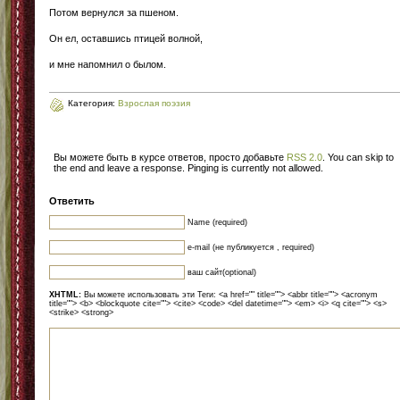
Потом вернулся за пшеном.
Он ел, оставшись птицей волной,
и мне напомнил о былом.
Категория:
Взрослая поэзия
Вы можете быть в курсе ответов, просто добавьте
RSS 2.0
. You can skip to
the end and leave a response. Pinging is currently not allowed.
Ответить
Name (required)
e-mail (не публикуется , required)
ваш сайт(optional)
XHTML:
Вы можете использовать эти Теги: <a href="" title=""> <abbr title=""> <acronym
title=""> <b> <blockquote cite=""> <cite> <code> <del datetime=""> <em> <i> <q cite=""> <s>
<strike> <strong>