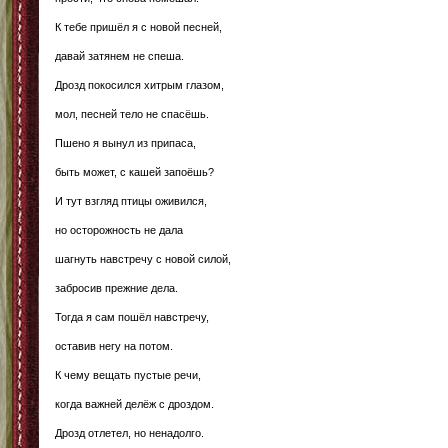
К тебе пришёл я с новой песней,
давай затянем не спеша.
Дрозд покосился хитрым глазом,
мол, песней тело не спасёшь.
Пшено я вынул из припаса,
быть может, с кашей запоёшь?
И тут взгляд птицы оживился,
но осторожность не дала
шагнуть навстречу с новой силой,
забросив прежние дела.
Тогда я сам пошёл навстречу,
оставив негу на потом.
К чему вещать пустые речи,
когда важней делёж с дроздом.
Дрозд отлетел, но ненадолго.