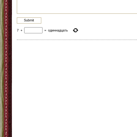
7
+
=
одиннадцать