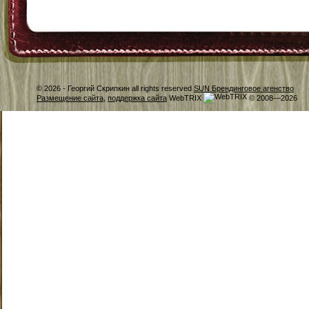
© 2026 -
Георгий Скрипкин all rights reserved
SUN Брендинговое агенство
Размещение сайта
,
поддержка сайта
WebTRIX
© 2008—2026