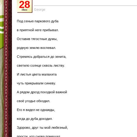
28
George
Июн
Под сенью паркового дуба
в приятной неге прибывал.
Оставив тягостные думы,
родную землю воспевал.
Стремясь добраться до зенита,
светило солнце сквозь листву.
И листья цвета малахита
чуть прикрывали синеву.
А рядом дрозд походкой важной
своё угодье обходил.
Его я видел не однажды,
когда до дуба доходил.
Здорово, друг ты мой любезный,
прости, что снова помешал.