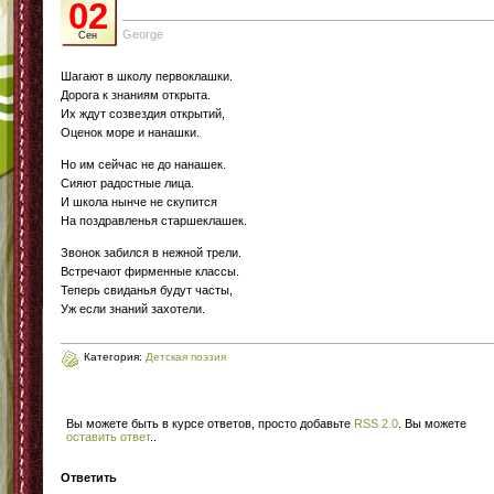
02
George
Сен
Шагают в школу первоклашки.
Дорога к знаниям открыта.
Их ждут созвездия открытий,
Оценок море и нанашки.
Но им сейчас не до нанашек.
Сияют радостные лица.
И школа нынче не скупится
На поздравленья старшеклашек.
Звонок забился в нежной трели.
Встречают фирменные классы.
Теперь свиданья будут часты,
Уж если знаний захотели.
Категория:
Детская поэзия
Вы можете быть в курсе ответов, просто добавьте
RSS 2.0
. Вы можете
оставить ответ
.
.
Ответить