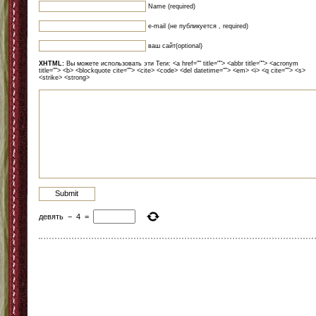
Name (required)
e-mail (не публикуется , required)
ваш сайт(optional)
XHTML:
Вы можете использовать эти Теги: <a href="" title=""> <abbr title=""> <acronym
title=""> <b> <blockquote cite=""> <cite> <code> <del datetime=""> <em> <i> <q cite=""> <s>
<strike> <strong>
девять
−
4
=