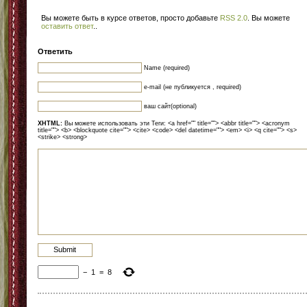
Вы можете быть в курсе ответов, просто добавьте
RSS 2.0
. Вы можете
оставить ответ
.
.
Ответить
Name (required)
e-mail (не публикуется , required)
ваш сайт(optional)
XHTML:
Вы можете использовать эти Теги: <a href="" title=""> <abbr title=""> <acronym
title=""> <b> <blockquote cite=""> <cite> <code> <del datetime=""> <em> <i> <q cite=""> <s>
<strike> <strong>
−
1
=
8