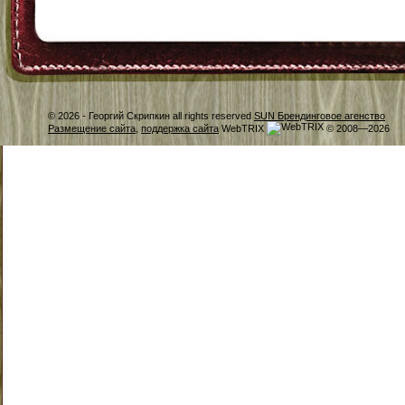
© 2026 -
Георгий Скрипкин all rights reserved
SUN Брендинговое агенство
Размещение сайта
,
поддержка сайта
WebTRIX
© 2008—2026