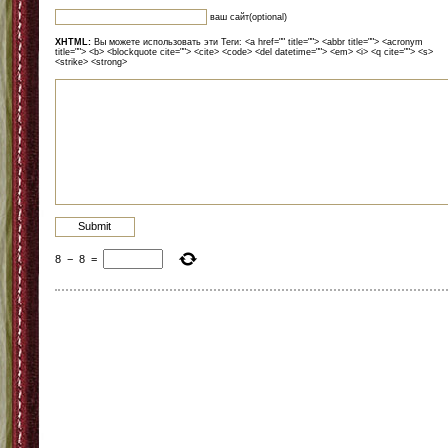
ваш сайт(optional)
XHTML:
Вы можете использовать эти Теги: <a href="" title=""> <abbr title=""> <acronym
title=""> <b> <blockquote cite=""> <cite> <code> <del datetime=""> <em> <i> <q cite=""> <s>
<strike> <strong>
8
−
8
=