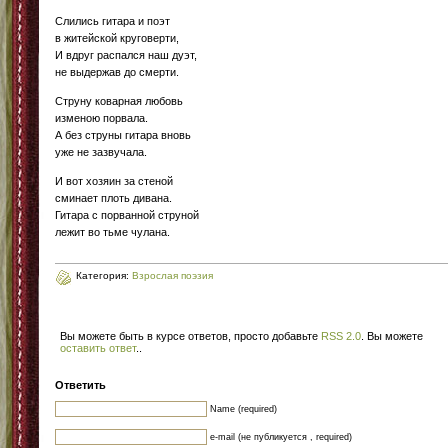
Слились гитара и поэт
в житейской круговерти,
И вдруг распался наш дуэт,
не выдержав до смерти.
Струну коварная любовь
изменою порвала.
А без струны гитара вновь
уже не зазвучала.
И вот хозяин за стеной
сминает плоть дивана.
Гитара с порванной струной
лежит во тьме чулана.
Категория:
Взрослая поэзия
Вы можете быть в курсе ответов, просто добавьте
RSS 2.0
. Вы можете
оставить ответ
.
.
Ответить
Name (required)
e-mail (не публикуется , required)