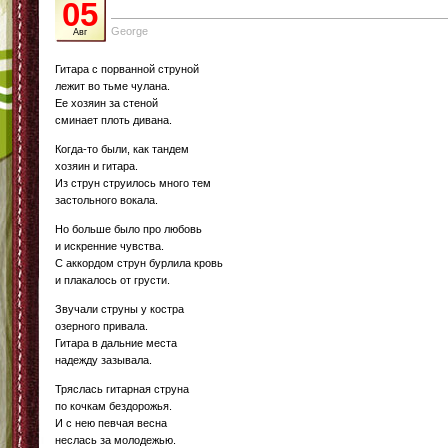
05
George
Авг
Гитара с порванной струной
лежит во тьме чулана.
Ее хозяин за стеной
сминает плоть дивана.
Когда-то были, как тандем
хозяин и гитара.
Из струн струилось много тем
застольного вокала.
Но больше было про любовь
и искренние чувства.
С аккордом струн бурлила кровь
и плакалось от грусти.
Звучали струны у костра
озерного привала.
Гитара в дальние места
надежду зазывала.
Тряслась гитарная струна
по кочкам бездорожья.
И с нею певчая весна
неслась за молодежью.