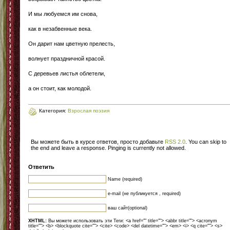
И мы любуемся им снова,
как в незабвенные века.
Он дарит нам цветную прелесть,
волнует праздничной красой.
С деревьев листья облетели,
а он стоит, как молодой.
Категория:
Взрослая поэзия
Вы можете быть в курсе ответов, просто добавьте
RSS 2.0
. You can skip to
the end and leave a response. Pinging is currently not allowed.
Ответить
Name (required)
e-mail (не публикуется , required)
ваш сайт(optional)
XHTML:
Вы можете использовать эти Теги: <a href="" title=""> <abbr title=""> <acronym
title=""> <b> <blockquote cite=""> <cite> <code> <del datetime=""> <em> <i> <q cite=""> <s>