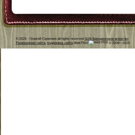
© 2026 -
Георгий Скрипкин all rights reserved
SUN Брендинговое агенство
Размещение сайта
,
поддержка сайта
WebTRIX
© 2008—2026