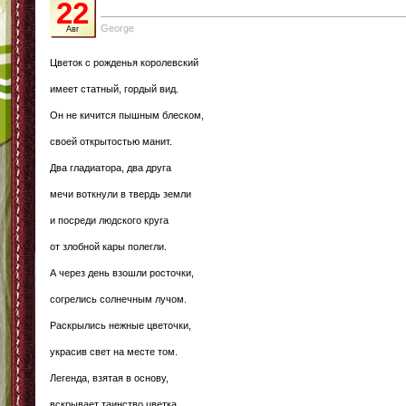
22
George
Авг
Цветок с рожденья королевский
имеет статный, гордый вид.
Он не кичится пышным блеском,
своей открытостью манит.
Два гладиатора, два друга
мечи воткнули в твердь земли
и посреди людского круга
от злобной кары полегли.
А через день взошли росточки,
согрелись солнечным лучом.
Раскрылись нежные цветочки,
украсив свет на месте том.
Легенда, взятая в основу,
вскрывает таинство цветка.