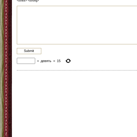
<strike> <strong>
+
девять
=
15