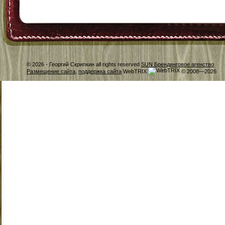
© 2026 -
Георгий Скрипкин all rights reserved
SUN Брендинговое агенство
Размещение сайта
,
поддержка сайта
WebTRIX
© 2008—2026