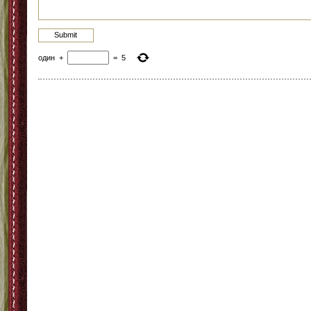
один
+
=
5