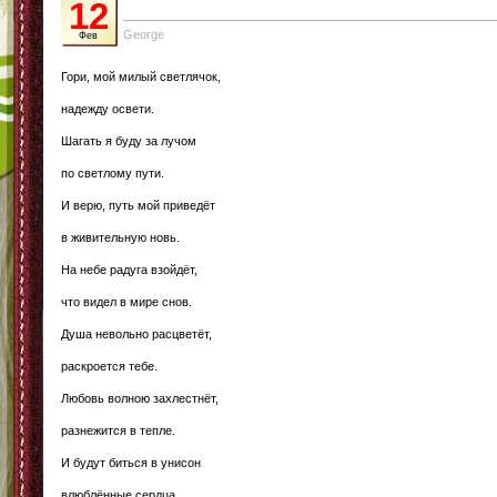
12
George
Фев
Гори, мой милый светлячок,
надежду освети.
Шагать я буду за лучом
по светлому пути.
И верю, путь мой приведёт
в живительную новь.
На небе радуга взойдёт,
что видел в мире снов.
Душа невольно расцветёт,
раскроется тебе.
Любовь волною захлестнёт,
разнежится в тепле.
И будут биться в унисон
влюблённые сердца.