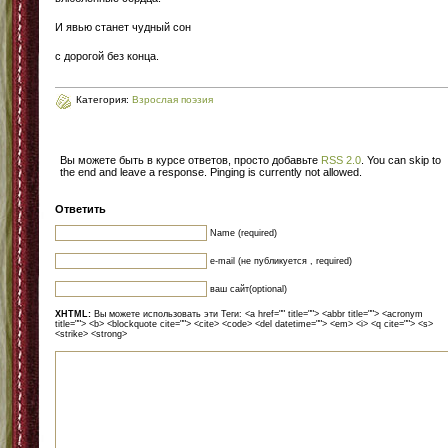
И явью станет чудный сон
с дорогой без конца.
Категория:
Взрослая поэзия
Вы можете быть в курсе ответов, просто добавьте
RSS 2.0
. You can skip to
the end and leave a response. Pinging is currently not allowed.
Ответить
Name (required)
e-mail (не публикуется , required)
ваш сайт(optional)
XHTML:
Вы можете использовать эти Теги: <a href="" title=""> <abbr title=""> <acronym
title=""> <b> <blockquote cite=""> <cite> <code> <del datetime=""> <em> <i> <q cite=""> <s>
<strike> <strong>