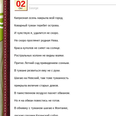
02
George
Окт
Капризная осень накрыла мой город.
Коварный туман теребит острова.
И чувствую я, удалится не скоро.
Не скоро проглянет родная Нева.
Краса куполов не сияет на солнце.
Ростральных колонн не видны маяки.
Притих Летний сад привидением сонным.
В тумане резвиться ему не с руки.
Шагаю на Невский, там тоже туманность
прикрыла величие старых домов.
В таинственном воздухе пахнет обманом.
Но я на обман повестись не готов.
В обнимку с туманом шагаю к Фонтанке,
ласкаю глазами Казанский собор.