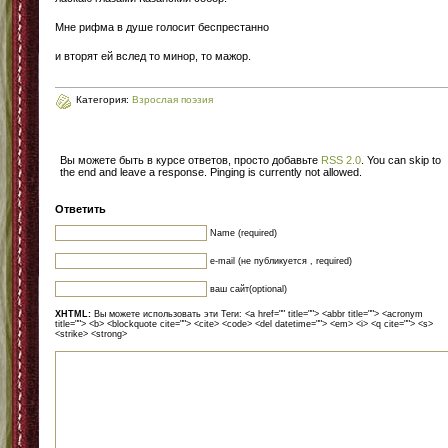
Мне рифма в душе голосит беспрестанно
и вторят ей вслед то минор, то мажор.
Категория:
Взрослая поэзия
Вы можете быть в курсе ответов, просто добавьте
RSS 2.0
. You can skip to
the end and leave a response. Pinging is currently not allowed.
Ответить
Name (required)
e-mail (не публикуется , required)
ваш сайт(optional)
XHTML:
Вы можете использовать эти Теги: <a href="" title=""> <abbr title=""> <acronym
title=""> <b> <blockquote cite=""> <cite> <code> <del datetime=""> <em> <i> <q cite=""> <s>
<strike> <strong>