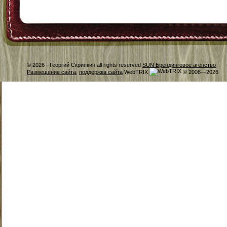
© 2026 -
Георгий Скрипкин all rights reserved
SUN Брендинговое агенство
Размещение сайта
,
поддержка сайта
WebTRIX
© 2008—2026