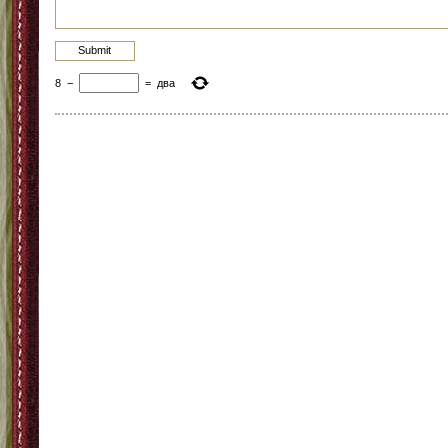
8
−
=
два