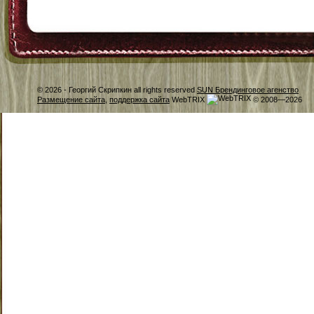
© 2026 -
Георгий Скрипкин all rights reserved
SUN Брендинговое агенство
Размещение сайта
,
поддержка сайта
WebTRIX
© 2008—2026