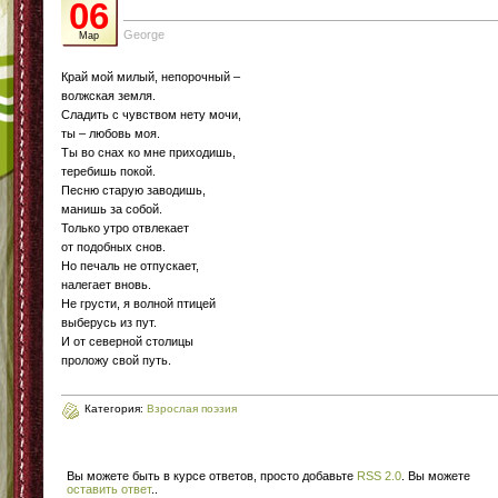
06
George
Мар
Край мой милый, непорочный –
волжская земля.
Сладить с чувством нету мочи,
ты – любовь моя.
Ты во снах ко мне приходишь,
теребишь покой.
Песню старую заводишь,
манишь за собой.
Только утро отвлекает
от подобных снов.
Но печаль не отпускает,
налегает вновь.
Не грусти, я волной птицей
выберусь из пут.
И от северной столицы
проложу свой путь.
Категория:
Взрослая поэзия
Вы можете быть в курсе ответов, просто добавьте
RSS 2.0
. Вы можете
оставить ответ
.
.