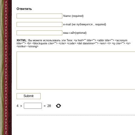
Ответить
Name (required)
e-mail (не публикуется , required)
ваш сайт(optional)
XHTML:
Вы можете использовать эти Теги: <a href="" title=""> <abbr title=""> <acronym
title=""> <b> <blockquote cite=""> <cite> <code> <del datetime=""> <em> <i> <q cite=""> <s>
<strike> <strong>
4
×
=
28