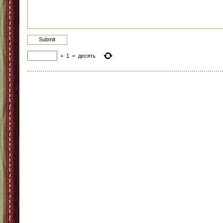
+
1
=
десять