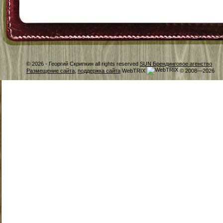
© 2026 -
Георгий Скрипкин all rights reserved
SUN Брендинговое агенство
Размещение сайта
,
поддержка сайта
WebTRIX
© 2008—2026