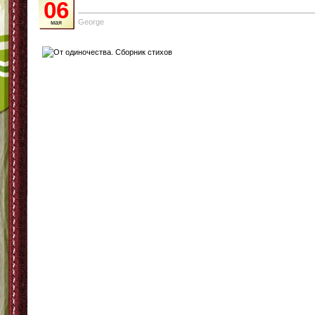
06
George
мая