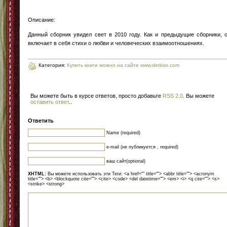
Описание:
Данный сборник увидел свет в 2010 году. Как и предыдущие сборники, 
включает в себя стихи о любви и человеческих взаимоотношениях.
Категория:
Купить книги можно на сайте www.detkiss.com
Вы можете быть в курсе ответов, просто добавьте
RSS 2.0
. Вы можете
оставить ответ
.
.
Ответить
Name (required)
e-mail (не публикуется , required)
ваш сайт(optional)
XHTML:
Вы можете использовать эти Теги: <a href="" title=""> <abbr title=""> <acronym
title=""> <b> <blockquote cite=""> <cite> <code> <del datetime=""> <em> <i> <q cite=""> <s>
<strike> <strong>