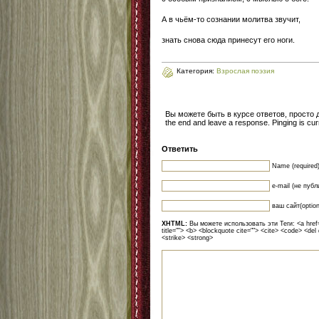
А в чьём-то сознании молитва звучит,
знать снова сюда принесут его ноги.
Категория:
Взрослая поэзия
Вы можете быть в курсе ответов, просто
the end and leave a response. Pinging is curr
Ответить
Name (required
e-mail (не публ
ваш сайт(option
XHTML:
Вы можете использовать эти Теги: <a href=""
title=""> <b> <blockquote cite=""> <cite> <code> <del
<strike> <strong>