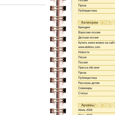
Поэзия
Проза
Публицистика
Категории
Брендинг
Взрослая поэзия
Детская поэзия
Купить книги можно на сайт
www.detkiss.com
Новости
Песни
Поэзия
Пресса обо мне
Проза
Публицистика
Рассказы детям
Семинары
Статьи
Архивы
Июль 2026