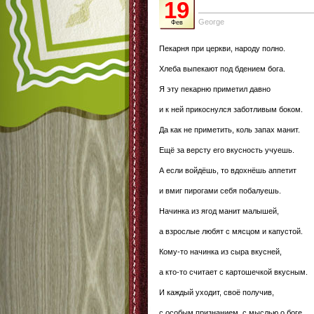
19
George
Фев
Пекарня при церкви, народу полно.
Хлеба выпекают под бдением бога.
Я эту пекарню приметил давно
и к ней прикоснулся заботливым боком.
Да как не приметить, коль запах манит.
Ещё за версту его вкусность учуешь.
А если войдёшь, то вдохнёшь аппетит
и вмиг пирогами себя побалуешь.
Начинка из ягод манит малышей,
а взрослые любят с мясцом и капустой.
Кому-то начинка из сыра вкусней,
а кто-то считает с картошечкой вкусным.
И каждый уходит, своё получив,
с особым признанием, с мыслью о боге.