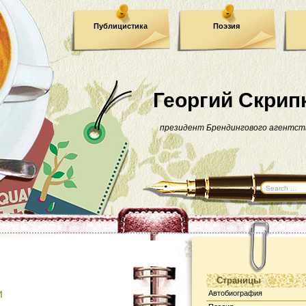
Публицистика
Поэзия
Георгий Скрип
президент Брендингового агентст
Страницы
и
Автобиография