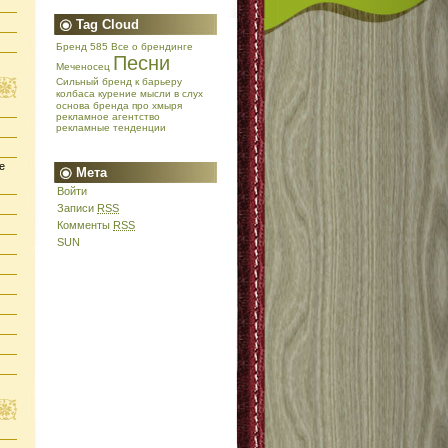
Tag Cloud
Бренд 585
Все о брендинге
Песни
Меченосец
Сильный бренд
к барьеру
колбаса
курение
мысли в слух
основа бренда
про хмыря
рекламное агентство
рекламные тенденции
е
Мета
Войти
Записи
RSS
Комменты
RSS
SUN