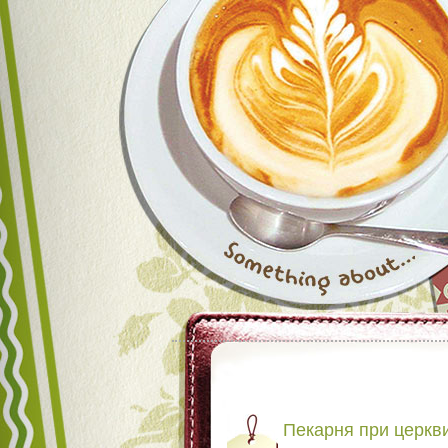
Пекарня при церкв