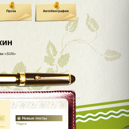
Проза
Автобиография
кин
ва «SUN»
Новые посты
Радуга