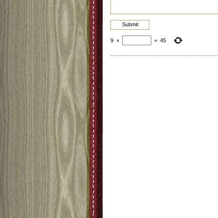
9
×
=
45