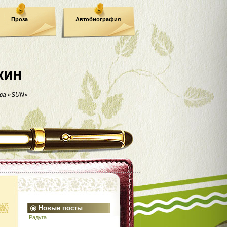
Проза
Автобиография
кин
ва «SUN»
Новые посты
Радуга