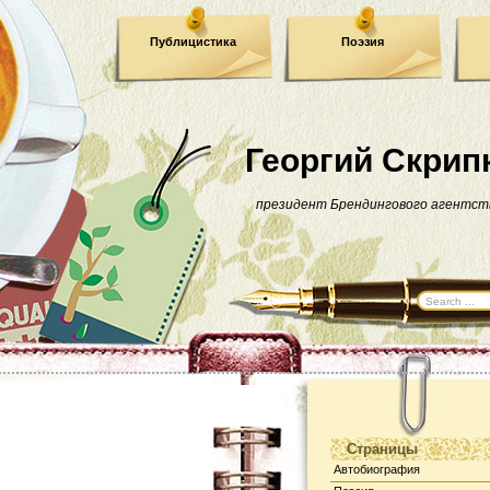
Публицистика
Поэзия
Георгий Скрип
президент Брендингового агентст
Страницы
Автобиография