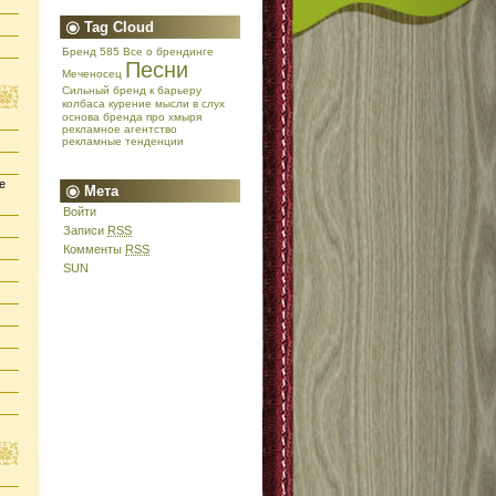
Tag Cloud
Бренд 585
Все о брендинге
Песни
Меченосец
Сильный бренд
к барьеру
колбаса
курение
мысли в слух
основа бренда
про хмыря
рекламное агентство
рекламные тенденции
е
Мета
Войти
Записи
RSS
Комменты
RSS
SUN