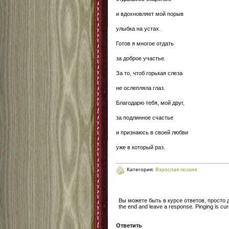
и вдохновляет мой порыв
улыбка на устах.
Готов я многое отдать
за доброе участье.
За то, чтоб горькая слеза
не ослепляла глаз.
Благодарю тебя, мой друг,
за подлинное счастье
и признаюсь в своей любви
уже в который раз.
Категория:
Взрослая поэзия
Вы можете быть в курсе ответов, просто
the end and leave a response. Pinging is curr
Ответить