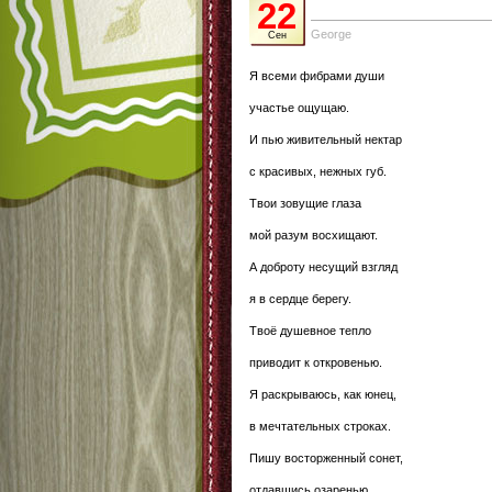
22
George
Сен
Я всеми фибрами души
участье ощущаю.
И пью живительный нектар
с красивых, нежных губ.
Твои зовущие глаза
мой разум восхищают.
А доброту несущий взгляд
я в сердце берегу.
Твоё душевное тепло
приводит к откровенью.
Я раскрываюсь, как юнец,
в мечтательных строках.
Пишу восторженный сонет,
отдавшись озаренью