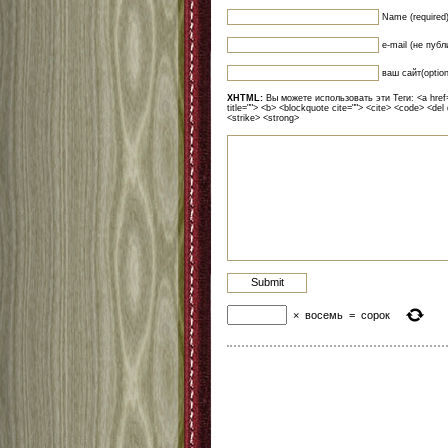
Name (required
e-mail (не публ
ваш сайт(option
XHTML:
Вы можете использовать эти Теги: <a href=""
title=""> <b> <blockquote cite=""> <cite> <code> <del
<strike> <strong>
×
восемь
=
сорок