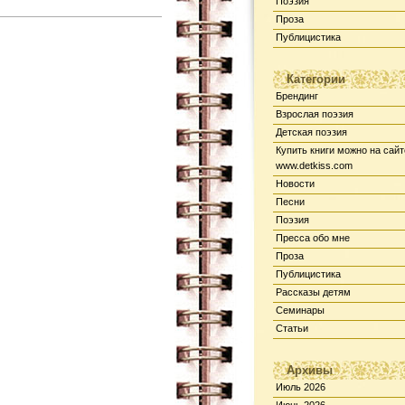
Поэзия
Проза
Публицистика
Категории
Брендинг
Взрослая поэзия
Детская поэзия
Купить книги можно на сайт
www.detkiss.com
Новости
Песни
Поэзия
Пресса обо мне
Проза
Публицистика
Рассказы детям
Семинары
Статьи
Архивы
Июль 2026