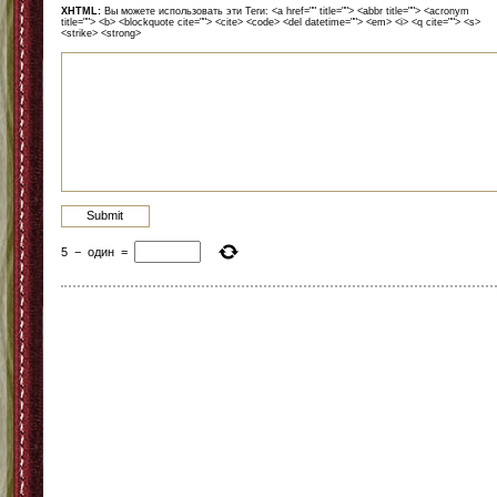
XHTML:
Вы можете использовать эти Теги: <a href="" title=""> <abbr title=""> <acronym
title=""> <b> <blockquote cite=""> <cite> <code> <del datetime=""> <em> <i> <q cite=""> <s>
<strike> <strong>
5
−
один
=