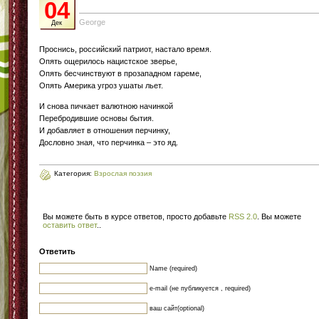
04
George
Дек
Проснись, российский патриот, настало время.
Опять ощерилось нацистское зверье,
Опять бесчинствуют в прозападном гареме,
Опять Америка угроз ушаты льет.
И снова пичкает валютною начинкой
Перебродившие основы бытия.
И добавляет в отношения перчинку,
Дословно зная, что перчинка – это яд.
Категория:
Взрослая поэзия
Вы можете быть в курсе ответов, просто добавьте
RSS 2.0
. Вы можете
оставить ответ
.
.
Ответить
Name (required)
e-mail (не публикуется , required)
ваш сайт(optional)