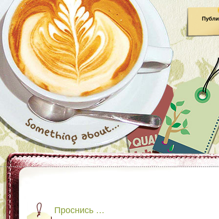
Публи
Проснись …