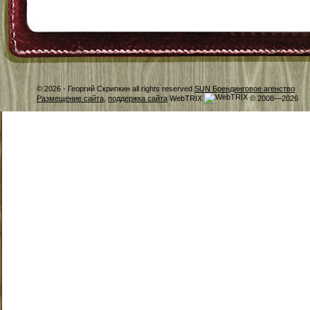
© 2026 -
Георгий Скрипкин all rights reserved
SUN Брендинговое агенство
Размещение сайта
,
поддержка сайта
WebTRIX
© 2008—2026