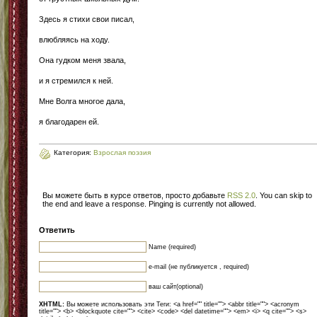
Здесь я стихи свои писал,
влюбляясь на ходу.
Она гудком меня звала,
и я стремился к ней.
Мне Волга многое дала,
я благодарен ей.
Категория:
Взрослая поэзия
Вы можете быть в курсе ответов, просто добавьте
RSS 2.0
. You can skip to
the end and leave a response. Pinging is currently not allowed.
Ответить
Name (required)
e-mail (не публикуется , required)
ваш сайт(optional)
XHTML:
Вы можете использовать эти Теги: <a href="" title=""> <abbr title=""> <acronym
title=""> <b> <blockquote cite=""> <cite> <code> <del datetime=""> <em> <i> <q cite=""> <s>