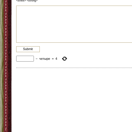
<strike> <strong>
−
четыре
=
4