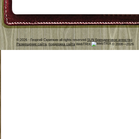
© 2026 -
Георгий Скрипкин all rights reserved
SUN Брендинговое агенство
Размещение сайта
,
поддержка сайта
WebTRIX
© 2008—2026