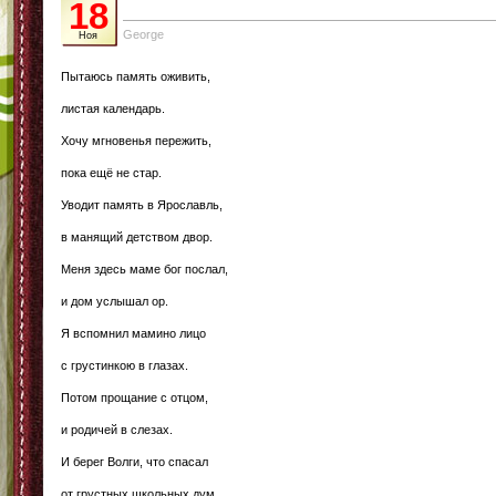
18
George
Ноя
Пытаюсь память оживить,
листая календарь.
Хочу мгновенья пережить,
пока ещё не стар.
Уводит память в Ярославль,
в манящий детством двор.
Меня здесь маме бог послал,
и дом услышал ор.
Я вспомнил мамино лицо
с грустинкою в глазах.
Потом прощание с отцом,
и родичей в слезах.
И берег Волги, что спасал
от грустных школьных дум.