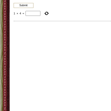
1
×
4
=