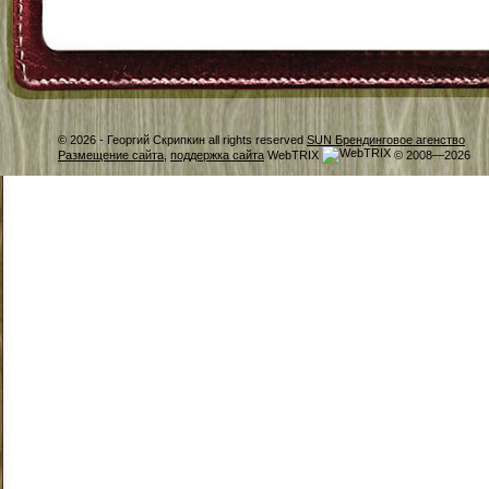
© 2026 -
Георгий Скрипкин all rights reserved
SUN Брендинговое агенство
Размещение сайта
,
поддержка сайта
WebTRIX
© 2008—2026