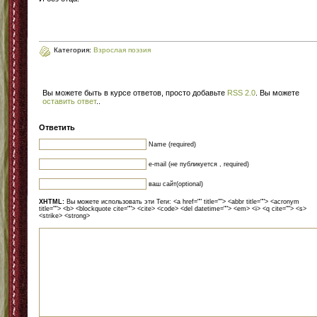
Категория:
Взрослая поэзия
Вы можете быть в курсе ответов, просто добавьте
RSS 2.0
. Вы можете
оставить ответ
.
.
Ответить
Name (required)
e-mail (не публикуется , required)
ваш сайт(optional)
XHTML:
Вы можете использовать эти Теги: <a href="" title=""> <abbr title=""> <acronym
title=""> <b> <blockquote cite=""> <cite> <code> <del datetime=""> <em> <i> <q cite=""> <s>
<strike> <strong>