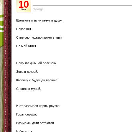
10
George
Фев
Шальные мысли лезут в душу,
Покоя нет.
Стреляют ложью прямо в уши
На мой ответ.
Накрыта дымной пеленою
Земля друзей.
Картину с будущей весною
Снесли в музей.
И от разрывов нервы рвутся,
Горят сердца.
Без мамы дети остаются
И без отца.