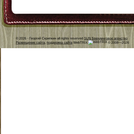
© 2026 -
Георгий Скрипкин all rights reserved
SUN Брендинговое агенство
Размещение сайта
,
поддержка сайта
WebTRIX
© 2008—2026