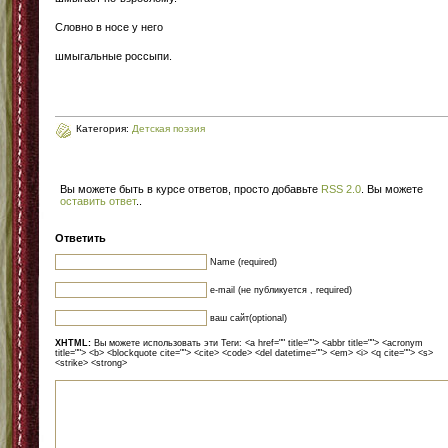
Словно в носе у него
шмыгальные россыпи.
Категория:
Детская поэзия
Вы можете быть в курсе ответов, просто добавьте
RSS 2.0
. Вы можете
оставить ответ
.
.
Ответить
Name (required)
e-mail (не публикуется , required)
ваш сайт(optional)
XHTML:
Вы можете использовать эти Теги: <a href="" title=""> <abbr title=""> <acronym
title=""> <b> <blockquote cite=""> <cite> <code> <del datetime=""> <em> <i> <q cite=""> <s>
<strike> <strong>