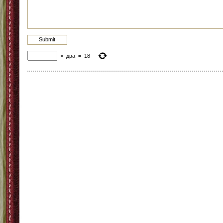
×
два
=
18