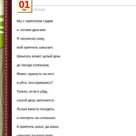
01
George
Авг
Мы с приятелем сидим
и ногами дрыгаем.
Я тихонечко сижу,
мой приятель шмыгает.
Шмыгать может целый день
до захода солнышка.
Может, крикнуть на него
и уйти, поссорившись?
Только, если я уйду,
скукой двор заполнится.
Лучше вместе посидеть
и смотреть на солнышко.
А приятель шмыг, да шмыг,
шмыгает по-взрослому.