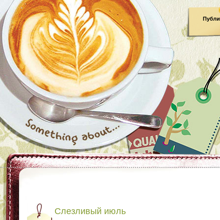
Публи
Слезливый июль