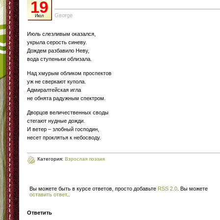
19
George
Июл
Июль слезливым оказался,
укрыла серость синеву.
Дождем разбавило Неву,
вода ступеньки облизала.
Над хмурым обликом проспектов
уж не сверкают купола.
Адмиралтейская игла
не обнята радужным спектром.
Дворцов величественных своды
стегают нудные дожди.
И ветер – злобный господин,
несет проклятья к небосводу.
Категория:
Взрослая поэзия
Вы можете быть в курсе ответов, просто добавьте
RSS 2.0
. Вы можете
оставить ответ
.
.
Ответить