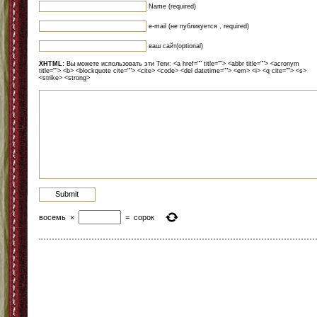
Name (required)
e-mail (не публикуется , required)
ваш сайт(optional)
XHTML:
Вы можете использовать эти Теги: <a href="" title=""> <abbr title=""> <acronym
title=""> <b> <blockquote cite=""> <cite> <code> <del datetime=""> <em> <i> <q cite=""> <s>
<strike> <strong>
восемь
×
=
сорок