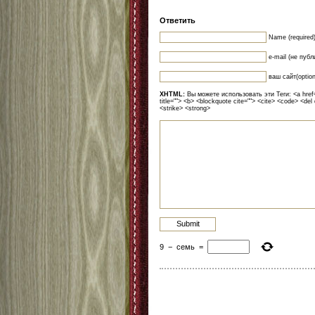
Ответить
Name (required
e-mail (не публ
ваш сайт(option
XHTML:
Вы можете использовать эти Теги: <a href=""
title=""> <b> <blockquote cite=""> <cite> <code> <del
<strike> <strong>
9
−
семь
=