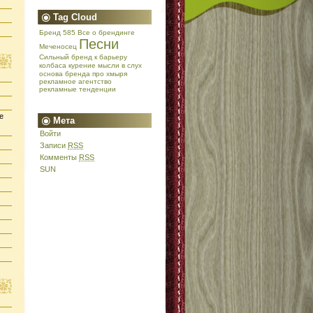
Tag Cloud
Бренд 585
Все о брендинге
Песни
Меченосец
Сильный бренд
к барьеру
колбаса
курение
мысли в слух
основа бренда
про хмыря
рекламное агентство
рекламные тенденции
е
Мета
Войти
Записи
RSS
Комменты
RSS
SUN