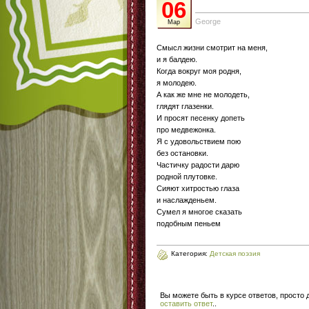
06
George
Мар
Смысл жизни смотрит на меня,
и я балдею.
Когда вокруг моя родня,
я молодею.
А как же мне не молодеть,
глядят глазенки.
И просят песенку допеть
про медвежонка.
Я с удовольствием пою
без остановки.
Частичку радости дарю
родной плутовке.
Сияют хитростью глаза
и наслажденьем.
Сумел я многое сказать
подобным пеньем
Категория:
Детская поэзия
Вы можете быть в курсе ответов, просто
оставить ответ
.
.