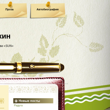
Проза
Автобиография
кин
ва «SUN»
Новые посты
Радуга