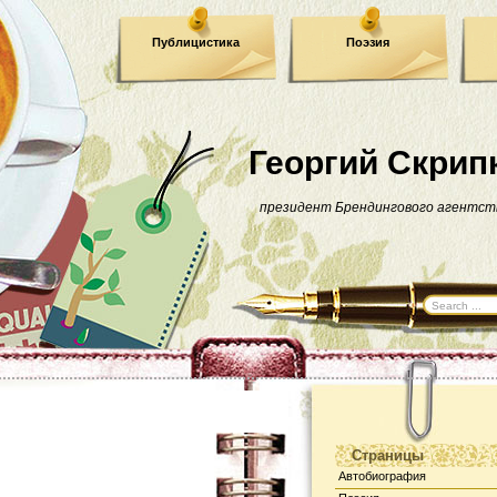
Публицистика
Поэзия
Георгий Скрип
президент Брендингового агентст
Страницы
Автобиография