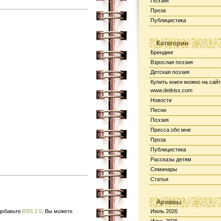
Поэзия
Проза
Публицистика
Категории
Брендинг
Взрослая поэзия
Детская поэзия
Купить книги можно на сайт
www.detkiss.com
Новости
Песни
Поэзия
Пресса обо мне
Проза
Публицистика
Рассказы детям
Семинары
Статьи
Архивы
 добавьте
RSS 2.0
. Вы можете
Июль 2026