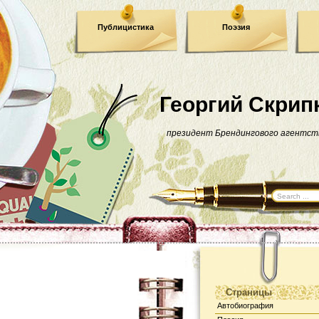
Публицистика
Поэзия
Георгий Скрип
президент Брендингового агентст
Страницы
Автобиография