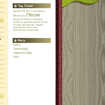
Tag Cloud
Бренд 585
Все о брендинге
Песни
Меченосец
Сильный бренд
к барьеру
колбаса
курение
мысли в слух
основа бренда
про хмыря
рекламное агентство
рекламные тенденции
е
Мета
Войти
Записи
RSS
Комменты
RSS
SUN