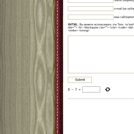
Name (required
e-mail (не публ
ваш сайт(option
XHTML:
Вы можете использовать эти Теги: <a href=""
title=""> <b> <blockquote cite=""> <cite> <code> <del
<strike> <strong>
8
−
7
=