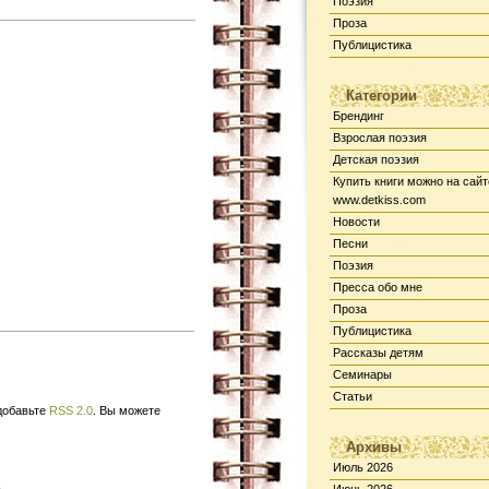
Поэзия
Проза
Публицистика
Категории
Брендинг
Взрослая поэзия
Детская поэзия
Купить книги можно на сайт
www.detkiss.com
Новости
Песни
Поэзия
Пресса обо мне
Проза
Публицистика
Рассказы детям
Семинары
Статьи
 добавьте
RSS 2.0
. Вы можете
Архивы
Июль 2026