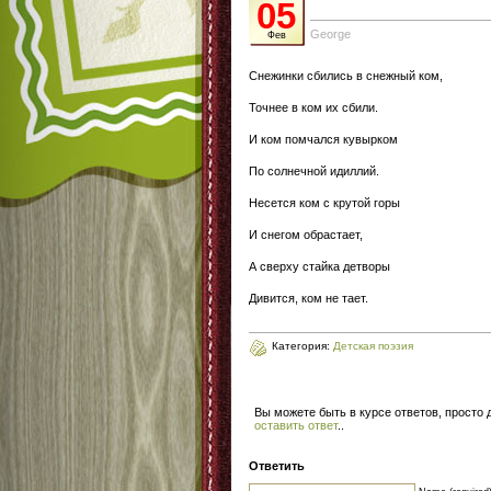
05
George
Фев
Снежинки сбились в снежный ком,
Точнее в ком их сбили.
И ком помчался кувырком
По солнечной идиллий.
Несется ком с крутой горы
И снегом обрастает,
А сверху стайка детворы
Дивится, ком не тает.
Категория:
Детская поэзия
Вы можете быть в курсе ответов, просто
оставить ответ
.
.
Ответить