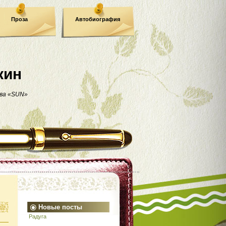
Проза
Автобиография
кин
ва «SUN»
Новые посты
Радуга