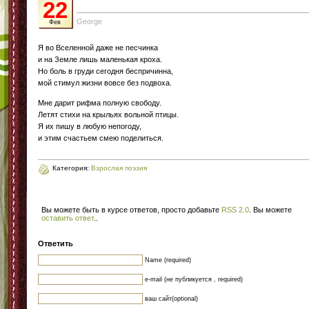
22
George
Фев
Я во Вселенной даже не песчинка
и на Земле лишь маленькая кроха.
Но боль в груди сегодня беспричинна,
мой стимул жизни вовсе без подвоха.
Мне дарит рифма полную свободу.
Летят стихи на крыльях вольной птицы.
Я их пишу в любую непогоду,
и этим счастьем смею поделиться.
Категория:
Взрослая поэзия
Вы можете быть в курсе ответов, просто добавьте
RSS 2.0
. Вы можете
оставить ответ
.
.
Ответить
Name (required)
e-mail (не публикуется , required)
ваш сайт(optional)