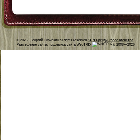
© 2026 -
Георгий Скрипкин all rights reserved
SUN Брендинговое агенство
Размещение сайта
,
поддержка сайта
WebTRIX
© 2008—2026