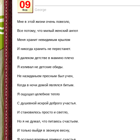
09
George
Фев
Мне в этой жизни очень повезло,
Все потому, что милый женский ангел
Меня хранит невидимым крылом
И никогда хранить не перестанет.
В далеком детстве в мамино плечо
Я изливал не детские обиды.
Не назиданьем пресным был учен,
Когда в ночи домой являлся битым.
Я ощущал целебное тепло
С душевной искрой доброго участья.
И становилось просто и светло,
Но я не думал, что питаюсь счастьем.
И только выйдя в звонкую весну,
Я осознал впервые привкус счастья.