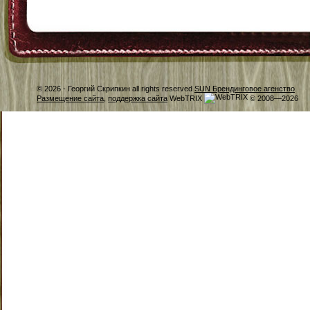
© 2026 -
Георгий Скрипкин all rights reserved
SUN Брендинговое агенство
Размещение сайта
,
поддержка сайта
WebTRIX
© 2008—2026