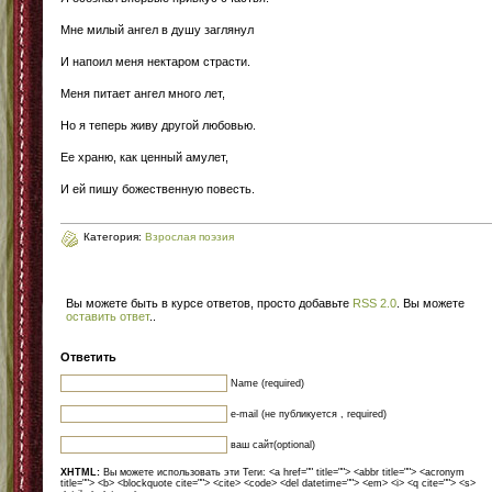
Мне милый ангел в душу заглянул
И напоил меня нектаром страсти.
Меня питает ангел много лет,
Но я теперь живу другой любовью.
Ее храню, как ценный амулет,
И ей пишу божественную повесть.
Категория:
Взрослая поэзия
Вы можете быть в курсе ответов, просто добавьте
RSS 2.0
. Вы можете
оставить ответ
.
.
Ответить
Name (required)
e-mail (не публикуется , required)
ваш сайт(optional)
XHTML:
Вы можете использовать эти Теги: <a href="" title=""> <abbr title=""> <acronym
title=""> <b> <blockquote cite=""> <cite> <code> <del datetime=""> <em> <i> <q cite=""> <s>