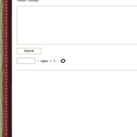
<strike> <strong>
−
один
=
1