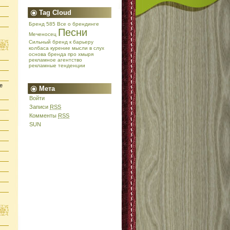
Tag Cloud
Бренд 585
Все о брендинге
Песни
Меченосец
Сильный бренд
к барьеру
колбаса
курение
мысли в слух
основа бренда
про хмыря
рекламное агентство
рекламные тенденции
е
Мета
Войти
Записи
RSS
Комменты
RSS
SUN