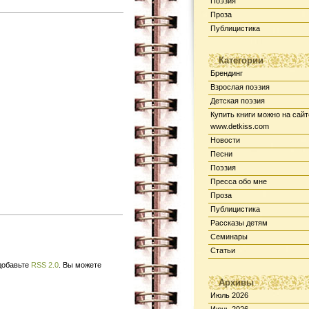
Поэзия
Проза
Публицистика
Категории
Брендинг
Взрослая поэзия
Детская поэзия
Купить книги можно на сайт
www.detkiss.com
Новости
Песни
Поэзия
Пресса обо мне
Проза
Публицистика
Рассказы детям
Семинары
Статьи
 добавьте
RSS 2.0
. Вы можете
Архивы
Июль 2026