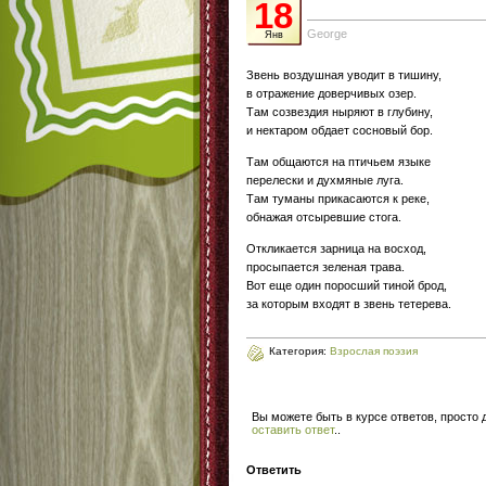
18
George
Янв
Звень воздушная уводит в тишину,
в отражение доверчивых озер.
Там созвездия ныряют в глубину,
и нектаром обдает сосновый бор.
Там общаются на птичьем языке
перелески и духмяные луга.
Там туманы прикасаются к реке,
обнажая отсыревшие стога.
Откликается зарница на восход,
просыпается зеленая трава.
Вот еще один поросший тиной брод,
за которым входят в звень тетерева.
Категория:
Взрослая поэзия
Вы можете быть в курсе ответов, просто
оставить ответ
.
.
Ответить