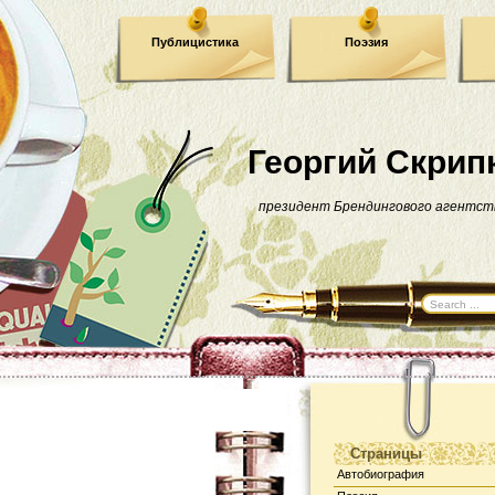
Публицистика
Поэзия
Георгий Скрип
президент Брендингового агентст
Страницы
Автобиография