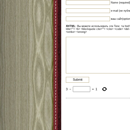
Name (required
e-mail (не публ
ваш сайт(option
XHTML:
Вы можете использовать эти Теги: <a href=""
title=""> <b> <blockquote cite=""> <cite> <code> <del
<strike> <strong>
3
−
=
1