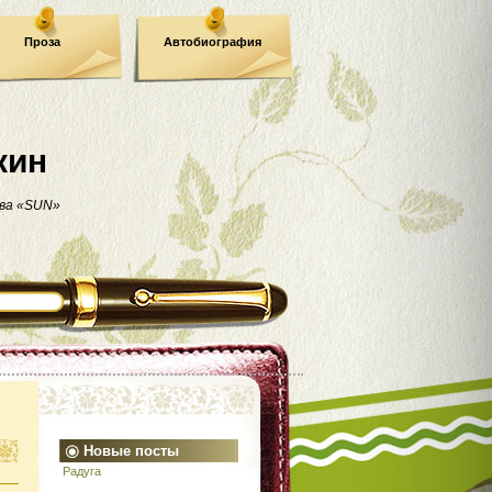
Проза
Автобиография
кин
ва «SUN»
Новые посты
Радуга