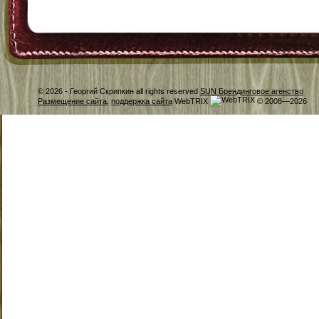
© 2026 -
Георгий Скрипкин all rights reserved
SUN Брендинговое агенство
Размещение сайта
,
поддержка сайта
WebTRIX
© 2008—2026