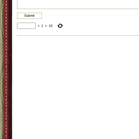
+
1
=
10