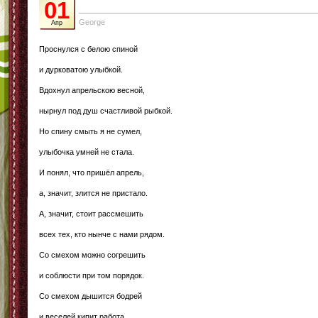
01
George
Апр
Проснулся с белою спиной
и дурковатою улыбкой.
Вдохнул апрельскою весной,
нырнул под душ счастливой рыбкой.
Но спину смыть я не сумел,
улыбочка умней не стала.
И понял, что пришёл апрель,
а, значит, злится не пристало.
А, значит, стоит рассмешить
всех тех, кто нынче с нами рядом.
Со смехом можно согрешить
и соблюсти при том порядок.
Со смехом дышится бодрей
и веселей кипит работа.