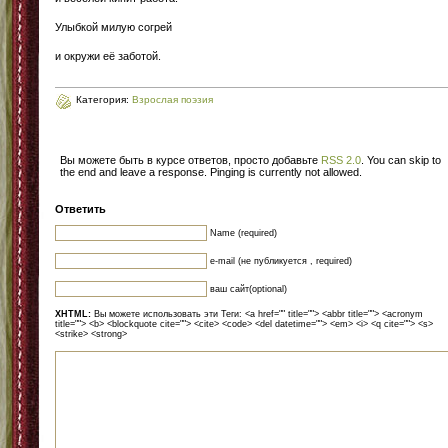
Улыбкой милую согрей
и окружи её заботой.
Категория:
Взрослая поэзия
Вы можете быть в курсе ответов, просто добавьте
RSS 2.0
. You can skip to
the end and leave a response. Pinging is currently not allowed.
Ответить
Name (required)
e-mail (не публикуется , required)
ваш сайт(optional)
XHTML:
Вы можете использовать эти Теги: <a href="" title=""> <abbr title=""> <acronym
title=""> <b> <blockquote cite=""> <cite> <code> <del datetime=""> <em> <i> <q cite=""> <s>
<strike> <strong>