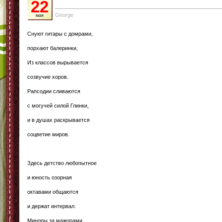
22
George
мая
Снуют гитары с домрами,
порхают балеринки,
Из классов вырывается
созвучие хоров.
Рапсодии сливаются
с могучей силой Глинки,
и в душах раскрывается
соцветие миров.
Здесь детство любопытное
и юность озорная
октавами общаются
и держат интервал.
Миноры за мажорами,