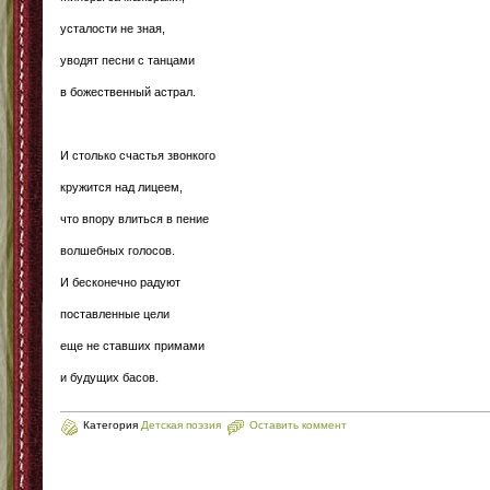
усталости не зная,
уводят песни с танцами
в божественный астрал.
И столько счастья звонкого
кружится над лицеем,
что впору влиться в пение
волшебных голосов.
И бесконечно радуют
поставленные цели
еще не ставших примами
и будущих басов.
Категория
Детская поэзия
Оставить коммент