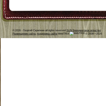
© 2026 -
Георгий Скрипкин all rights reserved
SUN Брендинговое агенство
Размещение сайта
,
поддержка сайта
WebTRIX
© 2008—2026