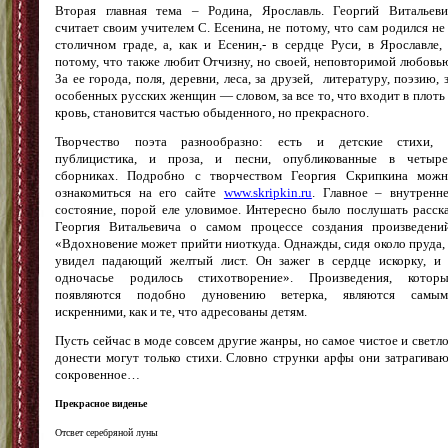
Вторая главная тема – Родина, Ярославль. Георгий Витальев
считает своим учителем С. Есенина, не потому, что сам родился не
столичном граде, а, как и Есенин,- в сердце Руси, в Ярославле,
потому, что также любит Отчизну, но своей, неповторимой любовь
За ее города, поля, деревни, леса, за друзей, литературу, поэзию, 
особенных русских женщин — словом, за все то, что входит в плоть
кровь, становится частью обыденного, но прекрасного.
Творчество поэта разнообразно: есть и детские стихи, 
публицистика, и проза, и песни, опубликованные в четыре
сборниках. Подробно с творчеством Георгия Скрипкина можн
ознакомиться на его сайте
www.skripkin.ru
. Главное – внутренн
состояние, порой еле уловимое. Интересно было послушать расск
Георгия Витальевича о самом процессе создания произведени
«Вдохновение может прийти ниоткуда. Однажды, сидя около пруда,
увидел падающий желтый лист. Он зажег в сердце искорку, и
одночасье родилось стихотворение». Произведения, которы
появляются подобно дуновению ветерка, являются самым
искренними, как и те, что адресованы детям.
Пусть сейчас в моде совсем другие жанры, но самое чистое и светл
донести могут только стихи. Словно струнки арфы они затрагива
сокровенное…
Прекрасное виденье
Отсвет серебряной луны