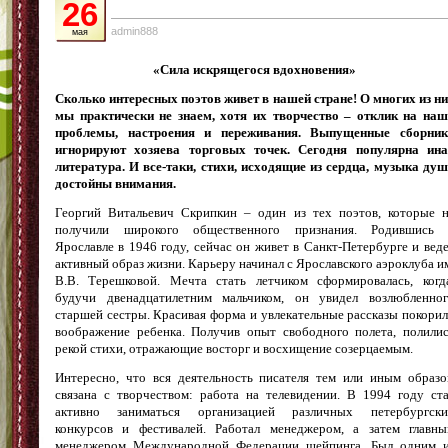
26
admin888
мая
«Сила искрящегося вдохновения»
Сколько интересных поэтов живет в нашей стране! О многих из н
мы практически не знаем, хотя их творчество – отклик на на
проблемы, настроения и переживания. Выпущенные сборник
игнорируют хозяева торговых точек. Сегодня популярна ина
литература. И все-таки, стихи, исходящие из сердца, музыка ду
достойны внимания.
Георгий Витальевич Скрипкин – один из тех поэтов, которые 
получили широкого общественного признания. Родившись 
Ярославле в 1946 году, сейчас он живет в Санкт-Петербурге и вед
активный образ жизни. Карьеру начинал с Ярославского аэроклуба и
В.В. Терешковой. Мечта стать летчиком сформировалась, когд
будучи двенадцатилетним мальчиком, он увидел возлюбленно
старшей сестры. Красивая форма и увлекательные рассказы покори
воображение ребенка. Получив опыт свободного полета, полили
рекой стихи, отражающие восторг и восхищение созерцаемым.
Интересно, что вся деятельность писателя тем или иным образ
связана с творчеством: работа на телевидении. В 1994 году ст
активно заниматься организацией различных петербургски
конкурсов и фестивалей. Работал менеджером, а затем главн
менеджером Международной Федерации шейпинга. Был одним и