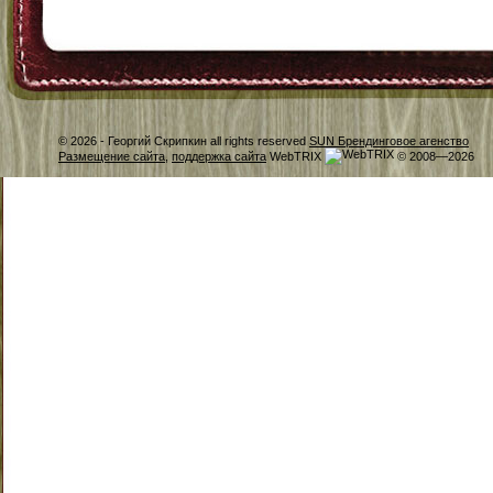
© 2026 -
Георгий Скрипкин all rights reserved
SUN Брендинговое агенство
Размещение сайта
,
поддержка сайта
WebTRIX
© 2008—2026