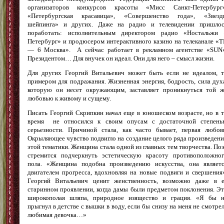
организаторов конкурсов красоты «Мисс Санкт-Петербург»
«Петербургская красавица», «Совершенство года», «Звезд
шейпинга» и других. Даже на радио и телевидении пришлос
поработать: исполнительным директором радио «Ностальжи 
Петербург» и продюсером интерактивного казино на телеканале «
— 6 Москва». А сейчас работает в рекламном агентстве «SUN
Президентом… Для внучек он идеал. Они для него – смысл жизни.
Для других Георгий Витальевич может быть если не идеалом, 
примером для подражания. Жизненная энергия, бодрость, сила дух
которую он несет окружающим, заставляет проникнуться той 
любовью к живому и сущему.
Писать Георгий Скрипкин начал еще в юношеском возрасте, но в 
время не относился к своим опусам с достаточной степень
серьезности. Причиной стала, как часто бывает, первая любов
Окрыляющее чувство подвигло на создание целого ряда произведен
этой тематики. Женщина стала одной из главных тем творчества. По
стремится подчеркнуть эстетическую красоту противоположно
пола. «Женщина подобна произведению искусства, она являет
двигателем прогресса, вдохновляя на новые подвиги и свершения
Георгий Витальевич ценит женственность, возможно даже в 
старинном проявлении, когда дамы были предметом поклонения. Э
широкополая шляпа, природное изящество и грация. «Я бы н
прыгнул в детстве с вышки в воду, если бы снизу на меня не смотре
любимая девочка…»