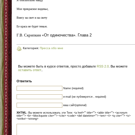
Я обязательно найду
Мое прекрасное виденье,
Внесу на свет и на свету
Ее краса не будет тенью.
Г.В. Скрипкин «
От одиночества». Глава 2
Категория:
Пресса обо мне
Вы можете быть в курсе ответов, просто добавьте
RSS 2.0
. Вы можете
оставить ответ
.
.
Ответить
Name (required)
e-mail (не публикуется , required)
ваш сайт(optional)
XHTML:
Вы можете использовать эти Теги: <a href="" title=""> <abbr title=""> <acronym
title=""> <b> <blockquote cite=""> <cite> <code> <del datetime=""> <em> <i> <q cite=""> <s>
<strike> <strong>