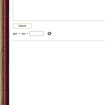
два
×
три
=