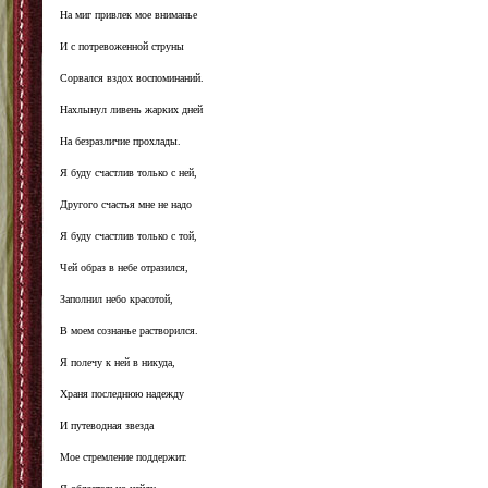
На миг привлек мое вниманье
И с потревоженной струны
Сорвался вздох воспоминаний.
Нахлынул ливень жарких дней
На безразличие прохлады.
Я буду счастлив только с ней,
Другого счастья мне не надо
Я буду счастлив только с той,
Чей образ в небе отразился,
Заполнил небо красотой,
В моем сознанье растворился.
Я полечу к ней в никуда,
Храня последнюю надежду
И путеводная звезда
Мое стремление поддержит.