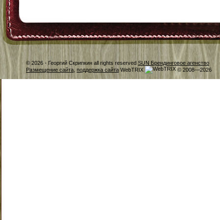
© 2026 -
Георгий Скрипкин all rights reserved
SUN Брендинговое агенство
Размещение сайта
,
поддержка сайта
WebTRIX
© 2008—2026