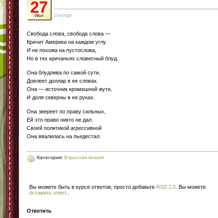
27
George
Июл
Свобода слова, свобода слова —
Кричит Америка на каждом углу.
И не похожа на пустослова,
Но в тех кричаньях словесный блуд.
Она блудлива по самой сути,
Довлеет доллар в ее словах.
Она — источник кромешной жути,
И доля скверны в ее руках.
Она звереет по праву сильных,
Ей это право никто не дал.
Своей политикой агрессивной
Она ввалилась на пьедестал.
Категория:
Взрослая поэзия
Вы можете быть в курсе ответов, просто добавьте
RSS 2.0
. Вы можете
оставить ответ
.
.
Ответить