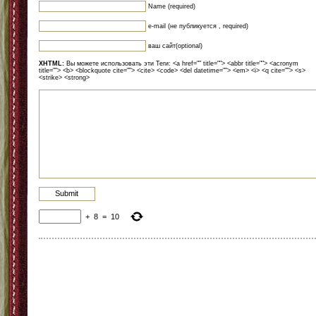
Name (required)
e-mail (не публикуется , required)
ваш сайт(optional)
XHTML:
Вы можете использовать эти Теги: <a href="" title=""> <abbr title=""> <acronym
title=""> <b> <blockquote cite=""> <cite> <code> <del datetime=""> <em> <i> <q cite=""> <s>
<strike> <strong>
+
8
=
10