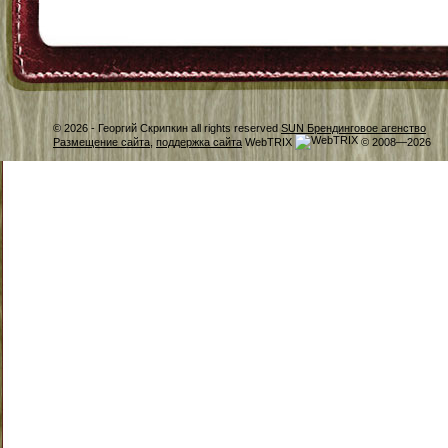
© 2026 -
Георгий Скрипкин all rights reserved
SUN Брендинговое агенство
Размещение сайта
,
поддержка сайта
WebTRIX
© 2008—2026