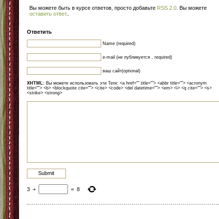
Вы можете быть в курсе ответов, просто добавьте
RSS 2.0
. Вы можете
оставить ответ
.
.
Ответить
Name (required)
e-mail (не публикуется , required)
ваш сайт(optional)
XHTML:
Вы можете использовать эти Теги: <a href="" title=""> <abbr title=""> <acronym
title=""> <b> <blockquote cite=""> <cite> <code> <del datetime=""> <em> <i> <q cite=""> <s>
<strike> <strong>
3
+
=
8