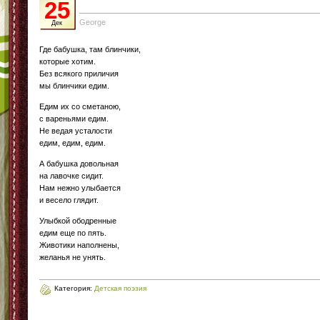
25
George
Дек
Где бабушка, там блинчики,
которые хотим.
Без всякого приличия
мы блинчики едим.
Едим их со сметаною,
с вареньями едим.
Не ведая усталости
едим, едим, едим.
А бабушка довольная
на лавочке сидит.
Нам нежно улыбается
и весело глядит.
Улыбкой ободренные
едим еще по пять.
Животики наполнены,
желанья не унять.
Категория:
Детская поэзия