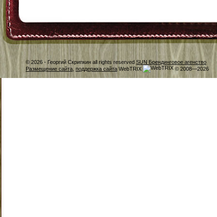
© 2026 -
Георгий Скрипкин all rights reserved
SUN Брендинговое агенство
Размещение сайта
,
поддержка сайта
WebTRIX
© 2008—2026