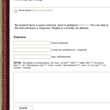
Категория:
Взрослая поэзия
Вы можете быть в курсе ответов, просто добавьте
RSS 2.0
. You can skip to
the end and leave a response. Pinging is currently not allowed.
Ответить
Name (required)
e-mail (не публикуется , required)
ваш сайт(optional)
XHTML:
Вы можете использовать эти Теги: <a href="" title=""> <abbr title=""> <acronym
title=""> <b> <blockquote cite=""> <cite> <code> <del datetime=""> <em> <i> <q cite=""> <s>
<strike> <strong>