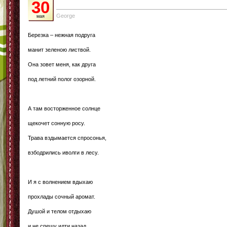
30
George
мая
Березка – нежная подруга
манит зеленою листвой.
Она зовет меня, как друга
под летний полог озорной.
А там восторженное солнце
щекочет сонную росу.
Трава вздымается спросонья,
взбодрились иволги в лесу.
И я с волнением вдыхаю
прохлады сочный аромат.
Душой и телом отдыхаю
и не спешу идти назад.