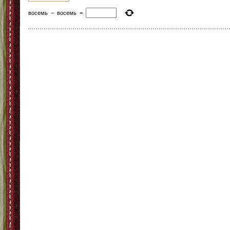
восемь
−
восемь
=