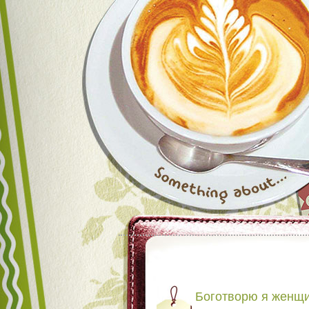
Боготворю я женщ