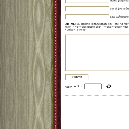
Name (required
e-mail (не публ
ваш сайт(option
XHTML:
Вы можете использовать эти Теги: <a href=""
title=""> <b> <blockquote cite=""> <cite> <code> <del
<strike> <strong>
один
+
7
=