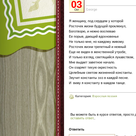
03
George
Окт
Я женщину, под сердцем у которой
Росточек жизни будущей проклюнул,
Боготворю, и нежно воспеваю
Ее порыв, дающий вдохновенье
Не только мне, но каждому живому.
Росточек жизни трепетный и нежный
Еще не виден в женственной утробе,
И только взгляд, светящийся лукавством,
Мне выдает заветное начало.
Он озаряет тихую окрестность
Целебным светом жизненной константы.
Звучит константы эхо в каждой песне.
И вижу я константу в каждом танце.
Категория:
Взрослая поэзия
Вы можете быть в курсе ответов, просто
оставить ответ
.
.
Ответить