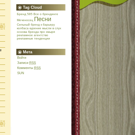
Tag Cloud
Бренд 585
Все о брендинге
Песни
Меченосец
Сильный бренд
к барьеру
колбаса
курение
мысли в слух
основа бренда
про хмыря
рекламное агентство
рекламные тенденции
е
Мета
Войти
Записи
RSS
Комменты
RSS
SUN