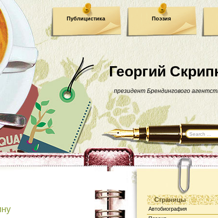
Публицистика
Поэзия
Георгий Скрип
президент Брендингового агентст
Страницы
ину
Автобиография