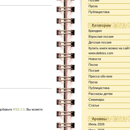
Поэзия
Проза
Публицистика
Категории
Брендинг
Взрослая поэзия
Детская поэзия
Купить книги можно на сайт
www.detkiss.com
Новости
Песни
Поэзия
Пресса обо мне
Проза
Публицистика
Рассказы детям
Семинары
Статьи
 добавьте
RSS 2.0
. Вы можете
Архивы
Июль 2026