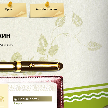
Проза
Автобиография
кин
ва «SUN»
Новые посты
Радуга