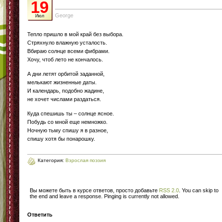
19
George
Июл
Тепло пришло в мой край без выбора.
Стряхнуло влажную усталость.
Вбираю солнце всеми фибрами.
Хочу, чтоб лето не кончалось.
А дни летят орбитой заданной,
мелькают жизненные даты.
И календарь, подобно жадине,
не хочет числами раздаться.
Куда спешишь ты – солнце ясное.
Побудь со мной еще немножко.
Ночную тьму спишу я в разное,
спишу хотя бы понарошку.
Категория:
Взрослая поэзия
Вы можете быть в курсе ответов, просто добавьте
RSS 2.0
. You can skip to
the end and leave a response. Pinging is currently not allowed.
Ответить