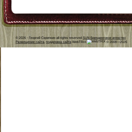
© 2026 -
Георгий Скрипкин all rights reserved
SUN Брендинговое агенство
Размещение сайта
,
поддержка сайта
WebTRIX
© 2008—2026