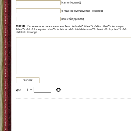
Name (required)
e-mail (не публикуется , required)
ваш сайт(optional)
XHTML:
Вы можете использовать эти Теги: <a href="" title=""> <abbr title=""> <acronym
title=""> <b> <blockquote cite=""> <cite> <code> <del datetime=""> <em> <i> <q cite=""> <s>
<strike> <strong>
два
−
1
=