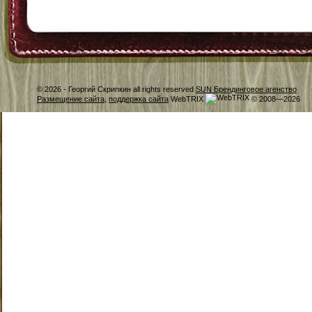
© 2026 -
Георгий Скрипкин all rights reserved
SUN Брендинговое агенство
Размещение сайта
,
поддержка сайта
WebTRIX
© 2008—2026