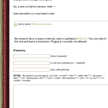
Ну, а мне остаётся желать тебе —
повстречайся со счастием в нём.
Категория:
Взрослая поэзия
Вы можете быть в курсе ответов, просто добавьте
RSS 2.0
. You can skip to
the end and leave a response. Pinging is currently not allowed.
Ответить
Name (required)
e-mail (не публикуется , required)
ваш сайт(optional)
XHTML:
Вы можете использовать эти Теги: <a href="" title=""> <abbr title=""> <acronym
title=""> <b> <blockquote cite=""> <cite> <code> <del datetime=""> <em> <i> <q cite=""> <s>
<strike> <strong>