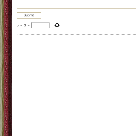
5
−
3
=