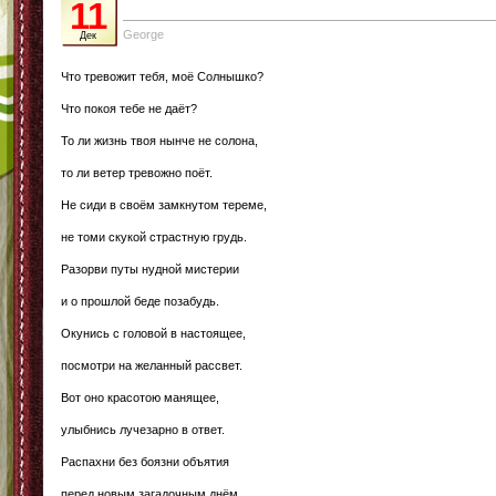
11
George
Дек
Что тревожит тебя, моё Солнышко?
Что покоя тебе не даёт?
То ли жизнь твоя нынче не солона,
то ли ветер тревожно поёт.
Не сиди в своём замкнутом тереме,
не томи скукой страстную грудь.
Разорви путы нудной мистерии
и о прошлой беде позабудь.
Окунись с головой в настоящее,
посмотри на желанный рассвет.
Вот оно красотою манящее,
улыбнись лучезарно в ответ.
Распахни без боязни объятия
перед новым загадочным днём.