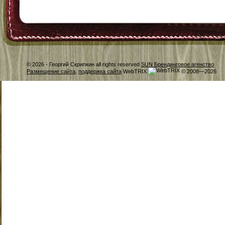
© 2026 -
Георгий Скрипкин all rights reserved
SUN Брендинговое агенство
Размещение сайта
,
поддержка сайта
WebTRIX
© 2008—2026