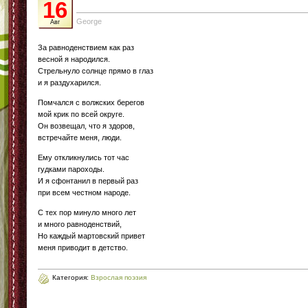
16
George
Авг
За равноденствием как раз
весной я народился.
Стрельнуло солнце прямо в глаз
и я раздухарился.
Помчался с волжских берегов
мой крик по всей округе.
Он возвещал, что я здоров,
встречайте меня, люди.
Ему откликнулись тот час
гудками пароходы.
И я сфонтанил в первый раз
при всем честном народе.
С тех пор минуло много лет
и много равноденствий,
Но каждый мартовский привет
меня приводит в детство.
Категория:
Взрослая поэзия