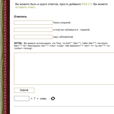
Вы можете быть в курсе ответов, просто добавьте
RSS 2.0
. Вы можете
оставить ответ
.
.
Ответить
Name (required)
e-mail (не публикуется , required)
ваш сайт(optional)
XHTML:
Вы можете использовать эти Теги: <a href="" title=""> <abbr title=""> <acronym
title=""> <b> <blockquote cite=""> <cite> <code> <del datetime=""> <em> <i> <q cite=""> <s>
<strike> <strong>
×
7
=
семь