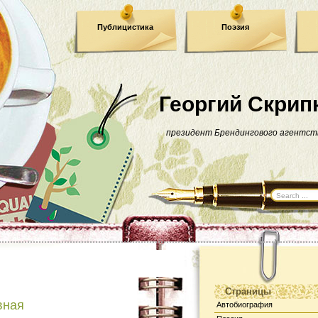
Публицистика
Поэзия
Георгий Скрип
президент Брендингового агентст
Страницы
вная
Автобиография