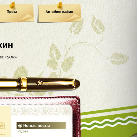
Проза
Автобиография
кин
ва «SUN»
Новые посты
Радуга