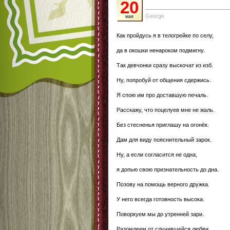
20
George
мая
Как пройдусь я в телогрейке по селу,
да в окошки ненароком подмигну.
Так девчонки сразу выскочат из изб.
Ну, попробуй от общения сдержись.
Я спою им про доставшую печаль.
Расскажу, что поцелуев мне не жаль.
Без стесненья приглашу на огонёк.
Дам для виду пояснительный зарок.
Ну, а если согласится не одна,
я допью свою признательность до дна.
Позову на помощь верного дружка.
У него всегда готовность высока.
Поворкуем мы до утренней зари.
Разомлеем от случившейся любви.