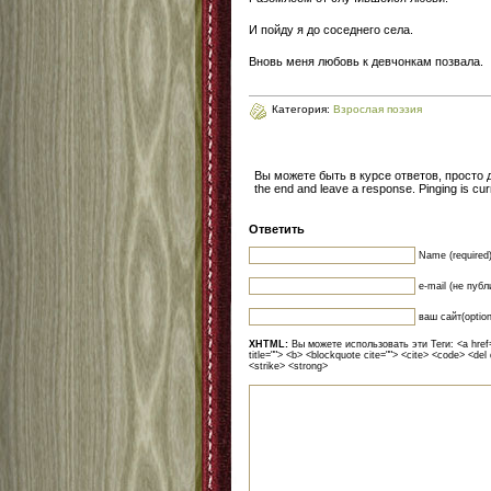
И пойду я до соседнего села.
Вновь меня любовь к девчонкам позвала.
Категория:
Взрослая поэзия
Вы можете быть в курсе ответов, просто
the end and leave a response. Pinging is curr
Ответить
Name (required
e-mail (не публ
ваш сайт(option
XHTML:
Вы можете использовать эти Теги: <a href=""
title=""> <b> <blockquote cite=""> <cite> <code> <del
<strike> <strong>