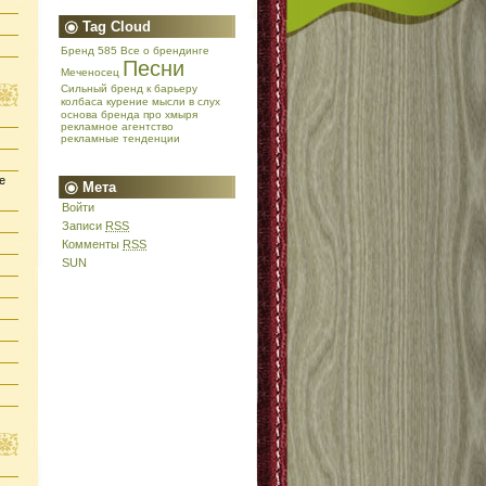
Tag Cloud
Бренд 585
Все о брендинге
Песни
Меченосец
Сильный бренд
к барьеру
колбаса
курение
мысли в слух
основа бренда
про хмыря
рекламное агентство
рекламные тенденции
е
Мета
Войти
Записи
RSS
Комменты
RSS
SUN