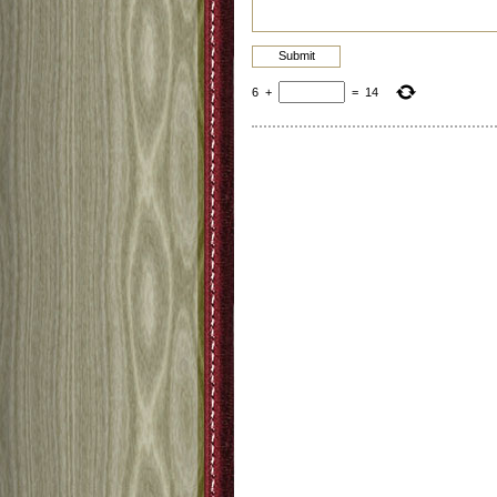
6
+
=
14