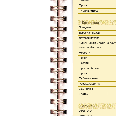
Поэзия
Проза
Публицистика
Категории
Брендинг
Взрослая поэзия
Детская поэзия
Купить книги можно на сайт
www.detkiss.com
Новости
Песни
Поэзия
Пресса обо мне
Проза
Публицистика
Рассказы детям
Семинары
Статьи
Архивы
Июль 2026