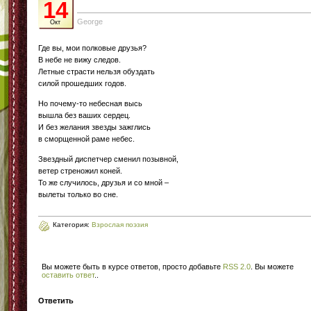
14
George
Окт
Где вы, мои полковые друзья?
В небе не вижу следов.
Летные страсти нельзя обуздать
силой прошедших годов.
Но почему-то небесная высь
вышла без ваших сердец.
И без желания звезды зажглись
в сморщенной раме небес.
Звездный диспетчер сменил позывной,
ветер стреножил коней.
То же случилось, друзья и со мной –
вылеты только во сне.
Категория:
Взрослая поэзия
Вы можете быть в курсе ответов, просто добавьте
RSS 2.0
. Вы можете
оставить ответ
.
.
Ответить