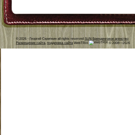
© 2026 -
Георгий Скрипкин all rights reserved
SUN Брендинговое агенство
Размещение сайта
,
поддержка сайта
WebTRIX
© 2008—2026