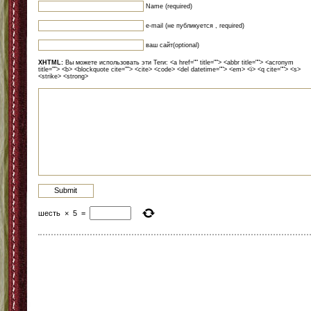
Name (required)
e-mail (не публикуется , required)
ваш сайт(optional)
XHTML:
Вы можете использовать эти Теги: <a href="" title=""> <abbr title=""> <acronym
title=""> <b> <blockquote cite=""> <cite> <code> <del datetime=""> <em> <i> <q cite=""> <s>
<strike> <strong>
шесть
×
5
=