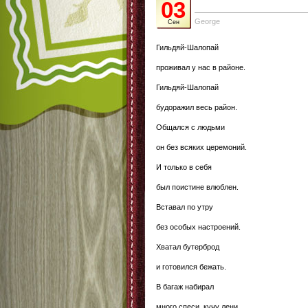
03
George
Сен
Гильдяй-Шалопай
проживал у нас в районе.
Гильдяй-Шалопай
будоражил весь район.
Общался с людьми
он без всяких церемоний.
И только в себя
был поистине влюблен.
Вставал по утру
без особых настроений.
Хватал бутерброд
и готовился бежать.
В багаж набирал
много спеси, кучу лени.