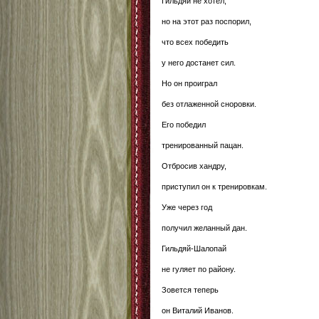
Гильдяй не хотел,
но на этот раз поспорил,
что всех победить
у него достанет сил.
Но он проиграл
без отлаженной сноровки.
Его победил
тренированный пацан.
Отбросив хандру,
приступил он к тренировкам.
Уже через год
получил желанный дан.
Гильдяй-Шалопай
не гуляет по району.
Зовется теперь
он Виталий Иванов.