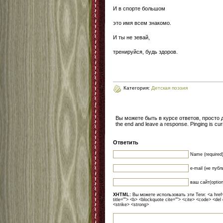
И в спорте большом
это имя всем знакомо.
И ты не зевай,
тренируйся, будь здоров.
Категория:
Детская поэзия
Вы можете быть в курсе ответов, просто
the end and leave a response. Pinging is curr
Ответить
Name (required
e-mail (не публ
ваш сайт(option
XHTML:
Вы можете использовать эти Теги: <a href=""
title=""> <b> <blockquote cite=""> <cite> <code> <del
<strike> <strong>