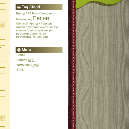
Tag Cloud
Бренд 585
Все о брендинге
Песни
Меченосец
Сильный бренд
к барьеру
колбаса
курение
мысли в слух
основа бренда
про хмыря
рекламное агентство
рекламные тенденции
е
Мета
Войти
Записи
RSS
Комменты
RSS
SUN