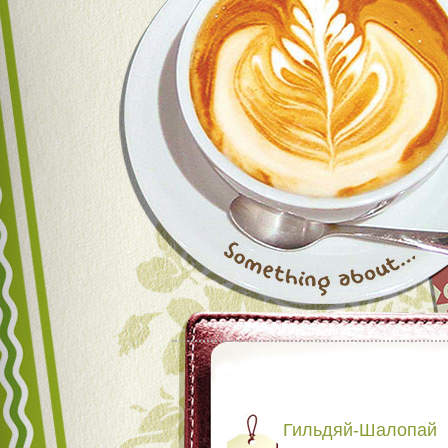
Гильдяй-Шалопай