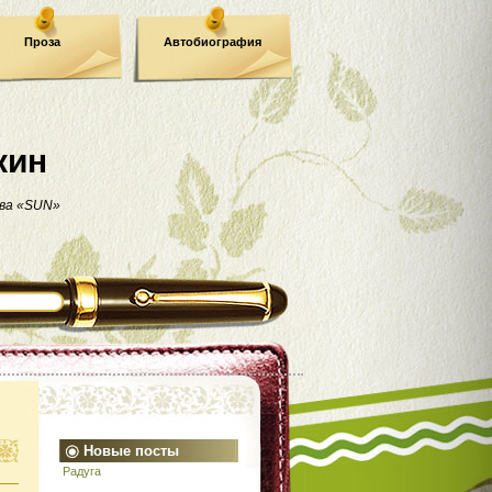
Проза
Автобиография
кин
ва «SUN»
Новые посты
Радуга