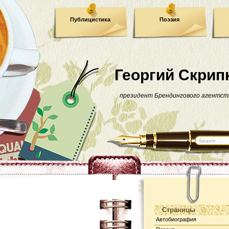
Публицистика
Поэзия
Георгий Скрип
президент Брендингового агентст
Страницы
Автобиография