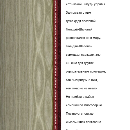
хоть какой-нибудь управы.
Заигрывал с ним
даже дядя постовой.
Гильдяй-Шалопай
распоясался не в меру.
Гильдяй-Шалопай
вымещал на людях зло.
Он был для других
отрицательным примером.
Кто был рядом с ним,
тем ужасно не везло.
Но прибыл в район
чемпион по многоборью.
Построил спортзал
и мальчишек пригласил.