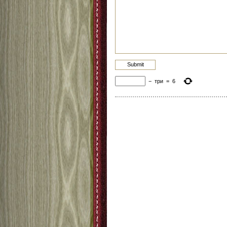
−
три
=
6