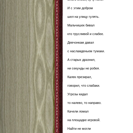
И с этим добром
шел на улицу гулять.
Мальчишек бивал
кто трусливей и слабее.
Девчонкам давал
с наслажденьем тумаки.
А старых дразнил,
ни секунды не робея.
Калек презирал,
говорил, что слабаки.
Угрозы кидал
то налево, то направо.
Качели ломал
на площадке игровой.
Найти не могли