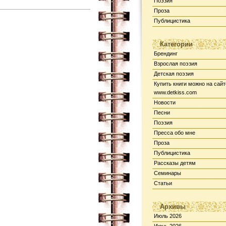
Поэзия
Проза
Публицистика
Категории
Брендинг
Взрослая поэзия
Детская поэзия
Купить книги можно на сайт
www.detkiss.com
Новости
Песни
Поэзия
Пресса обо мне
Проза
Публицистика
Рассказы детям
Семинары
Статьи
Архивы
Июль 2026