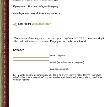
Представит Россия победный парад
и выйдут на сцену бойцы – музыканты.
Категория:
Взрослая поэзия
Вы можете быть в курсе ответов, просто добавьте
RSS 2.0
. You can skip to
the end and leave a response. Pinging is currently not allowed.
Ответить
Name (required)
e-mail (не публикуется , required)
ваш сайт(optional)
XHTML:
Вы можете использовать эти Теги: <a href="" title=""> <abbr title=""> <acronym
title=""> <b> <blockquote cite=""> <cite> <code> <del datetime=""> <em> <i> <q cite=""> <s>
<strike> <strong>