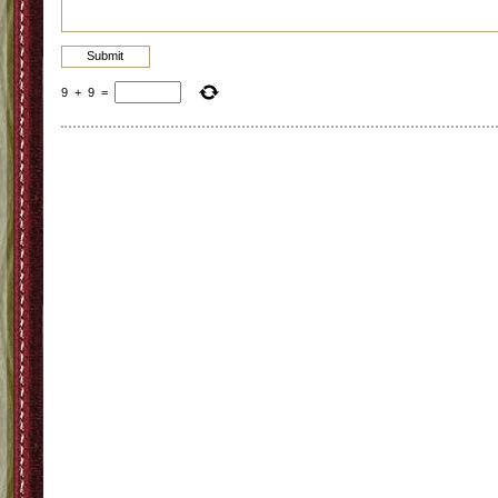
9
+
9
=