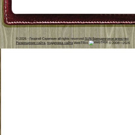
© 2026 -
Георгий Скрипкин all rights reserved
SUN Брендинговое агенство
Размещение сайта
,
поддержка сайта
WebTRIX
© 2008—2026