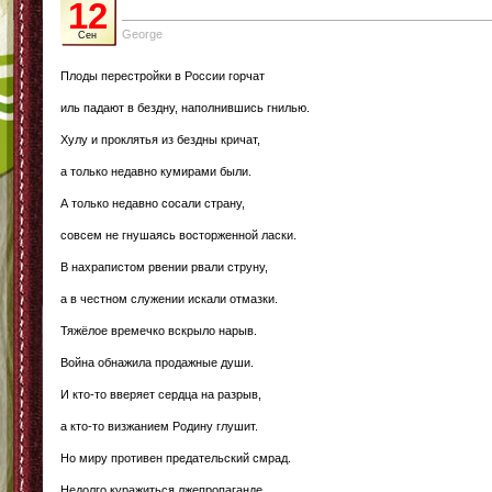
12
George
Сен
Плоды перестройки в России горчат
иль падают в бездну, наполнившись гнилью.
Хулу и проклятья из бездны кричат,
а только недавно кумирами были.
А только недавно сосали страну,
совсем не гнушаясь восторженной ласки.
В нахрапистом рвении рвали струну,
а в честном служении искали отмазки.
Тяжёлое времечко вскрыло нарыв.
Война обнажила продажные души.
И кто-то вверяет сердца на разрыв,
а кто-то визжанием Родину глушит.
Но миру противен предательский смрад.
Недолго куражиться лжепропаганде.