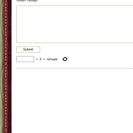
<strike> <strong>
+
3
=
четыре