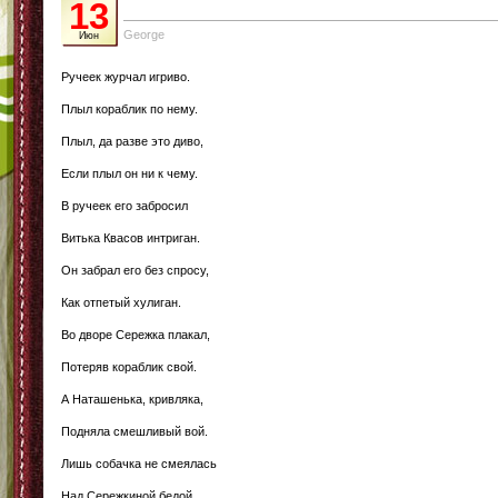
13
George
Июн
Ручеек журчал игриво.
Плыл кораблик по нему.
Плыл, да разве это диво,
Если плыл он ни к чему.
В ручеек его забросил
Витька Квасов интриган.
Он забрал его без спросу,
Как отпетый хулиган.
Во дворе Сережка плакал,
Потеряв кораблик свой.
А Наташенька, кривляка,
Подняла смешливый вой.
Лишь собачка не смеялась
Над Сережкиной бедой,