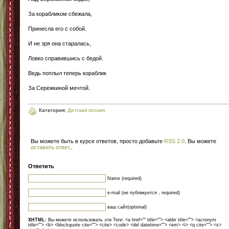
За корабликом сбежала,
Принесла его с собой.
И не зря она старалась,
Ловко справившись с бедой.
Ведь поплыл теперь кораблик
За Сережкиной мечтой.
Категория:
Детская поэзия
Вы можете быть в курсе ответов, просто добавьте
RSS 2.0
. Вы можете
оставить ответ
.
.
Ответить
Name (required)
e-mail (не публикуется , required)
ваш сайт(optional)
XHTML:
Вы можете использовать эти Теги: <a href="" title=""> <abbr title=""> <acronym
title=""> <b> <blockquote cite=""> <cite> <code> <del datetime=""> <em> <i> <q cite=""> <s>