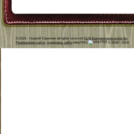
© 2026 -
Георгий Скрипкин all rights reserved
SUN Брендинговое агенство
Размещение сайта
,
поддержка сайта
WebTRIX
© 2008—2026