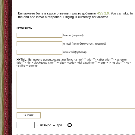
Вы можете быть в курсе ответов, просто добавьте
RSS 2.0
. You can skip to
the end and leave a response. Pinging is currently not allowed.
Ответить
Name (required)
e-mail (не публикуется , required)
ваш сайт(optional)
XHTML:
Вы можете использовать эти Теги: <a href="" title=""> <abbr title=""> <acronym
title=""> <b> <blockquote cite=""> <cite> <code> <del datetime=""> <em> <i> <q cite=""> <s>
<strike> <strong>
−
четыре
=
два