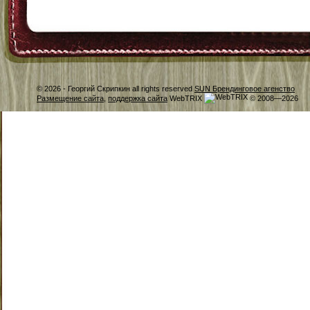
© 2026 -
Георгий Скрипкин all rights reserved
SUN Брендинговое агенство
Размещение сайта
,
поддержка сайта
WebTRIX
© 2008—2026