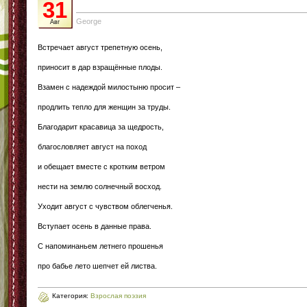
31
George
Авг
Встречает август трепетную осень,
приносит в дар взращённые плоды.
Взамен с надеждой милостыню просит –
продлить тепло для женщин за труды.
Благодарит красавица за щедрость,
благословляет август на поход
и обещает вместе с кротким ветром
нести на землю солнечный восход.
Уходит август с чувством облегченья.
Вступает осень в данные права.
С напоминаньем летнего прошенья
про бабье лето шепчет ей листва.
Категория:
Взрослая поэзия