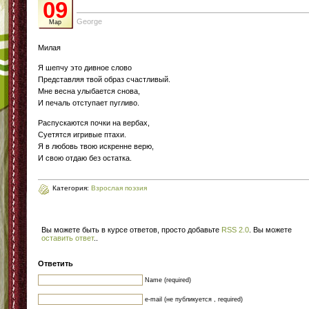
09
George
Мар
Милая
Я шепчу это дивное слово
Представляя твой образ счастливый.
Мне весна улыбается снова,
И печаль отступает пугливо.
Распускаются почки на вербах,
Суетятся игривые птахи.
Я в любовь твою искренне верю,
И свою отдаю без остатка.
Категория:
Взрослая поэзия
Вы можете быть в курсе ответов, просто добавьте
RSS 2.0
. Вы можете
оставить ответ
.
.
Ответить
Name (required)
e-mail (не публикуется , required)