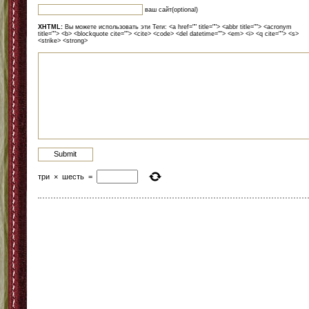
ваш сайт(optional)
XHTML:
Вы можете использовать эти Теги: <a href="" title=""> <abbr title=""> <acronym
title=""> <b> <blockquote cite=""> <cite> <code> <del datetime=""> <em> <i> <q cite=""> <s>
<strike> <strong>
три
×
шесть
=