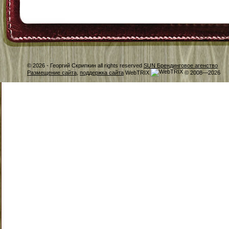
© 2026 -
Георгий Скрипкин all rights reserved
SUN Брендинговое агенство
Размещение сайта
,
поддержка сайта
WebTRIX
© 2008—2026