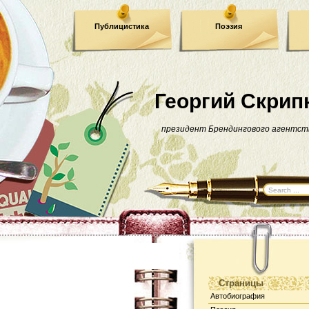
Публицистика
Поэзия
Георгий Скрип
президент Брендингового агентст
Страницы
Автобиография