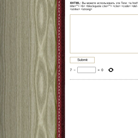
XHTML:
Вы можете использовать эти Теги: <a href=""
title=""> <b> <blockquote cite=""> <cite> <code> <del
<strike> <strong>
7
−
=
0