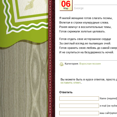
06
George
Мар
Я милой женщине готов слагать поэмы,
Вплетая в строки изумрудные слова.
Роняя жемчуг в восхитительные темы,
Готов скрижали золотые целовать.
Готов отдать свое истерзанное сердце
За светлый взгляд ее пылающих очей.
Готов хранить свою любовь до самой смер
И не скупиться на безудержность ночей.
Категория:
Взрослая поэзия
Вы можете быть в курсе ответов, просто
оставить ответ
.
.
Ответить
Name (required
e-mail (не публ
ваш сайт(option