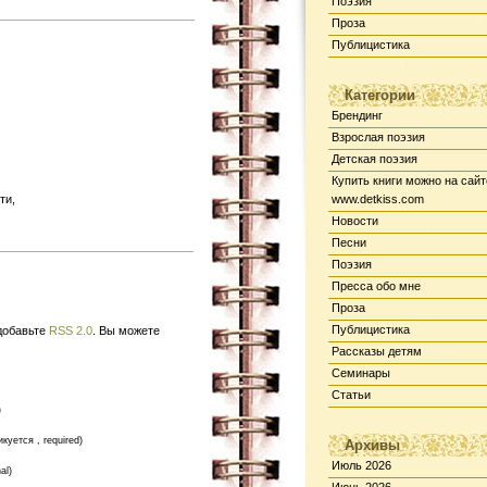
Поэзия
Проза
Публицистика
Категории
Брендинг
Взрослая поэзия
Детская поэзия
Купить книги можно на сайт
ти,
www.detkiss.com
Новости
Песни
Поэзия
Пресса обо мне
Проза
Публицистика
 добавьте
RSS 2.0
. Вы можете
Рассказы детям
Семинары
Статьи
)
икуется , required)
Архивы
Июль 2026
al)