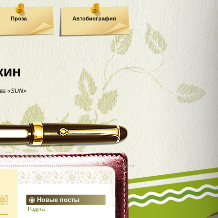
Проза
Автобиография
кин
ва «SUN»
Новые посты
Радуга