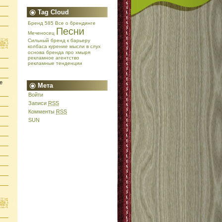
Tag Cloud
Бренд 585
Все о брендинге
Песни
Меченосец
Сильный бренд
к барьеру
колбаса
курение
мысли в слух
основа бренда
про хмыря
рекламное агентство
рекламные тенденции
е
Мета
Войти
Записи
RSS
Комменты
RSS
SUN