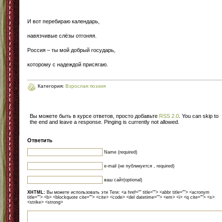
И вот перебираю календарь,
навязчивые слёзы отгоняя.
Россия – ты мой добрый государь,
которому с надеждой присягаю.
Категория:
Взрослая поэзия
Вы можете быть в курсе ответов, просто добавьте
RSS 2.0
. You can skip to
the end and leave a response. Pinging is currently not allowed.
Ответить
Name (required)
e-mail (не публикуется , required)
ваш сайт(optional)
XHTML:
Вы можете использовать эти Теги: <a href="" title=""> <abbr title=""> <acronym
title=""> <b> <blockquote cite=""> <cite> <code> <del datetime=""> <em> <i> <q cite=""> <s>
<strike> <strong>