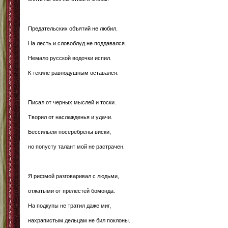
Предательских объятий не любил.
На лесть и словоблуд не поддавался.
Немало русской водочки испил.
К текиле равнодушным оставался.
Писал от черных мыслей и тоски.
Творил от наслажденья и удачи.
Бессильем посеребрены виски,
но попусту талант мой не растрачен.
Я рифмой разговаривал с людьми,
отжатыми от прелестей бомонда.
На подкупы не тратил даже миг,
нахрапистым дельцам не бил поклоны.