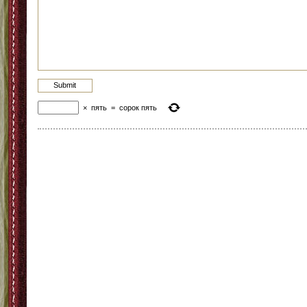
×
пять
=
сорок пять