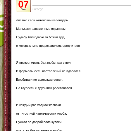
07
George
Фев
Листаю свой житейский календарь.
Мелькают запыленные страницы.
Судьбу благодарю за божий дар,
с которым мне представилось сродниться
Я прожил жизнь без злобы, как умел.
В формальность наставлений не вдавался.
Влюбиться не единожды успел.
По глупости с друзьями расставался.
И каждый раз ходили желваки
от тягостной навязчивости жлоба.
Пускал по доброй воле кулаки,
опять же без патетики и злобы.