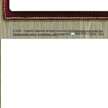
© 2026 -
Георгий Скрипкин all rights reserved
SUN Брендинговое агенство
Размещение сайта
,
поддержка сайта
WebTRIX
© 2008—2026